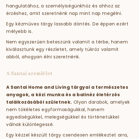
hangulatához, a személyiségünkhöz és ahhoz az
érzéshez, amit szeretnénk nap mint nap megélni.
Egy kézműves tárgy lassabb döntés. De éppen ezért
mélyebb is.
Nem egyszerűen beteszünk valamit a térbe, hanem
kiválasztunk egy részletet, amely tükröz valamit
abból, ahogyan élni szeretnénk.
A Santai szemlélet
A Santai Home and Living tárgyai a természetes
anyagok, a kézi munka és a balinéz életérzés
találkozásából születnek.
Olyan darabok, amelyek
nem tökéletes egyformaságukkal, hanem
egyediségükkel, melegségükkel és történetükkel
válnak különlegessé.
Egy kézzel készült tárgy csendesen emlékeztet arra,