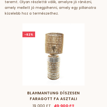
teremt. Olyan részletté válik, amelyre jó ránézni,
amely mellett jó megpihenni, amely egy pillanatra
közelebb hoz a természethez.
SUMMER SALE!
-62%
BLAHMANTUNG DÍSZESEN
FARAGOTT FA ASZTALI
LÁMPA HENGER ALAKÚ
19 000 FT
49 900 FT