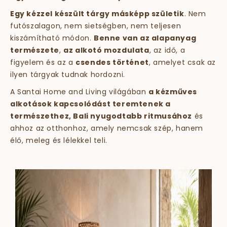
Egy kézzel készült tárgy másképp születik
. Nem
futószalagon, nem sietségben, nem teljesen
kiszámítható módon.
Benne van az alapanyag
természete
,
az alkotó mozdulata
, az idő, a
figyelem és az a
csendes történet
, amelyet csak az
ilyen tárgyak tudnak hordozni.
A Santai Home and Living világában
a kézműves
alkotások kapcsolódást teremtenek a
természethez, Bali nyugodtabb ritmusához
és
ahhoz az otthonhoz, amely nemcsak szép, hanem
élő, meleg és lélekkel teli.