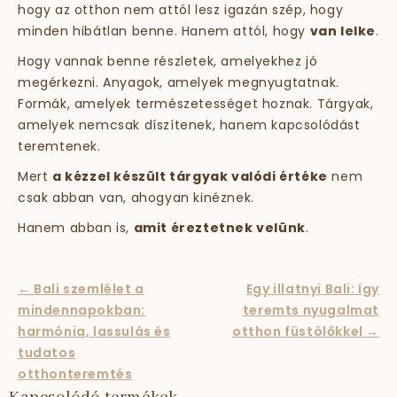
hogy az otthon nem attól lesz igazán szép, hogy
minden hibátlan benne. Hanem attól, hogy
van lelke
.
Hogy vannak benne részletek, amelyekhez jó
megérkezni. Anyagok, amelyek megnyugtatnak.
Formák, amelyek természetességet hoznak. Tárgyak,
amelyek nemcsak díszítenek, hanem kapcsolódást
teremtenek.
Mert
a kézzel készült tárgyak valódi értéke
nem
csak abban van, ahogyan kinéznek.
Hanem abban is,
amit éreztetnek velünk
.
← Bali szemlélet a
Egy illatnyi Bali: így
mindennapokban:
teremts nyugalmat
harmónia, lassulás és
otthon füstölőkkel →
tudatos
otthonteremtés