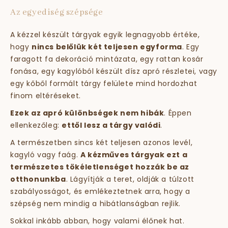
Az egyediség szépsége
A kézzel készült tárgyak egyik legnagyobb értéke,
hogy
nincs belőlük két teljesen egyforma
. Egy
faragott fa dekoráció mintázata, egy rattan kosár
fonása, egy kagylóból készült dísz apró részletei, vagy
egy kőből formált tárgy felülete mind hordozhat
finom eltéréseket.
Ezek az apró különbségek nem hibák
. Éppen
ellenkezőleg:
ettől lesz a tárgy valódi
.
A természetben sincs két teljesen azonos levél,
kagyló vagy faág.
A kézműves tárgyak ezt a
természetes tökéletlenséget hozzák be az
otthonunkba
. Lágyítják a teret, oldják a túlzott
szabályosságot, és emlékeztetnek arra, hogy a
szépség nem mindig a hibátlanságban rejlik.
Sokkal inkább abban, hogy valami élőnek hat.