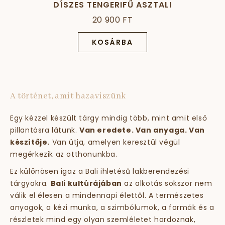
DÍSZES TENGERIFŰ ASZTALI
DEKORÁCIÓ
20 900 FT
KOSÁRBA
A történet, amit hazaviszünk
Egy kézzel készült tárgy mindig több, mint amit első
pillantásra látunk.
Van eredete. Van anyaga. Van
készítője.
Van útja, amelyen keresztül végül
megérkezik az otthonunkba.
Ez különösen igaz a Bali ihletésű lakberendezési
tárgyakra.
Bali kultúrájában
az alkotás sokszor nem
válik el élesen a mindennapi élettől. A természetes
anyagok, a kézi munka, a szimbólumok, a formák és a
részletek mind egy olyan szemléletet hordoznak,