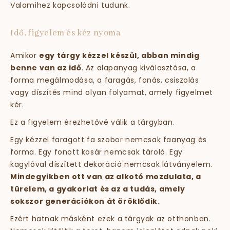
Valamihez kapcsolódni tudunk.
Idő, figyelem és kéz nyoma
Amikor
egy tárgy kézzel készül, abban mindig
benne van az idő
. Az alapanyag kiválasztása, a
forma megálmodása, a faragás, fonás, csiszolás
vagy díszítés mind olyan folyamat, amely figyelmet
kér.
Ez a figyelem érezhetővé válik a tárgyban.
Egy kézzel faragott fa szobor nemcsak faanyag és
forma. Egy fonott kosár nemcsak tároló. Egy
kagylóval díszített dekoráció nemcsak látványelem.
Mindegyikben ott van az alkotó mozdulata, a
türelem, a gyakorlat és az a tudás, amely
sokszor generációkon át öröklődik.
Ezért hatnak másként ezek a tárgyak az otthonban.