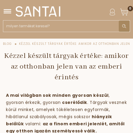
0
BLOG
KÉZZEL KÉSZÜLT TÁRGYAK ÉRTÉKE: AMIKOR AZ OTTHONBAN JELEN
VAN AZ EMBERI ÉRINTÉS
Kézzel készült tárgyak értéke: amikor
az otthonban jelen van az emberi
érintés
A mai világban sok minden gyorsan készül
,
gyorsan érkezik, gyorsan
cserélődik
. Tárgyak vesznek
körül minket, amelyek tökéletesen egyformák,
hibátlanul szabályosak, mégis sokszor
hiányzik
belőlük
valami:
az a finom emberi jelenlét, amitől
egy otthon igazán személyessé válik.