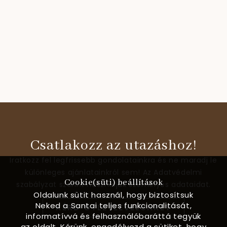
Csatlakozz az utazáshoz!
Iratkozz fel legfrissebb gondolatainkra és ne maradj le
különleges ajánlatainkról sem! Az Adatvédelmi
Cookie(süti) beállítások
szabályzat szerint használjuk személyes adataidat.
Oldalunk sütit használ, hogy biztosítsuk
Neked a Santai teljes funkcionalitását,
KÉRD ÖTLETLEVELÜNKET
informatívvá és felhasználóbaráttá tegyük
az oldalt. Kérünk, engedélyezd a sütiket, hogy