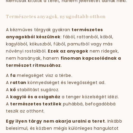
Nemcsak kitöltik a teret, hanem jelenlétet adnak neki.
Természetes anyagok, nyugodtabb otthon
A kézműves tárgyak gyakran
természetes
anyagokból készülnek
: fából, rattanból, kőből,
kagylóból, kókuszból, fűből, pamutból vagy más
növényi rostokból.
Ezek az anyagok
nem ridegek,
nem harsányak, hanem
finoman kapcsolódnak a
természet ritmusához
.
A
fa
melegséget visz a térbe.
A
rattan
könnyedséget és levegősséget ad.
A
kő
stabilitást sugároz.
A
kagyló és a csigaház
a tenger közelségét idézi.
A
természetes textilek
puhábbá, befogadóbbá
teszik az otthont.
Egy ilyen tárgy nem akarja uralni a teret
. Inkább
belesimul, és közben mégis különleges hangulatot