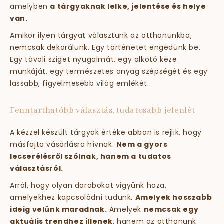
amelyben
a tárgyaknak lelke, jelentése és helye
van.
Amikor ilyen tárgyat választunk az otthonunkba,
nemcsak dekorálunk. Egy történetet engedünk be.
Egy távoli sziget nyugalmát, egy alkotó keze
munkáját, egy természetes anyag szépségét és egy
lassabb, figyelmesebb világ emlékét.
Fenntarthatóbb választás, tudatosabb jelenlét
A kézzel készült tárgyak értéke abban is rejlik, hogy
másfajta vásárlásra hívnak.
Nem a gyors
lecserélésről szólnak, hanem a tudatos
választásról.
Arról, hogy olyan darabokat vigyünk haza,
amelyekhez kapcsolódni tudunk.
Amelyek hosszabb
ideig velünk maradnak.
Amelyek
nemcsak egy
aktuális trendhez illenek
, hanem az otthonunk