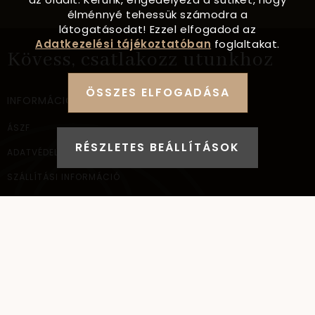
élménnyé tehessük számodra a
látogatásodat! Ezzel elfogadod az
Adatkezelési tájékoztatóban
foglaltakat.
Kövess, csatlakozz utunkhoz
ÖSSZES ELFOGADÁSA
INFORMÁCIÓ
ÁSZF
RÉSZLETES BEÁLLÍTÁSOK
ADATVÉDELEM
SZÁLLÍTÁSI INFORMÁCIÓ
ELÉRHETŐSÉG
NAGYKERESKEDELEM
ELÉRHETŐSÉG
AYANA Intl Kft.
1037
Budapest,
Bécsi út 267.