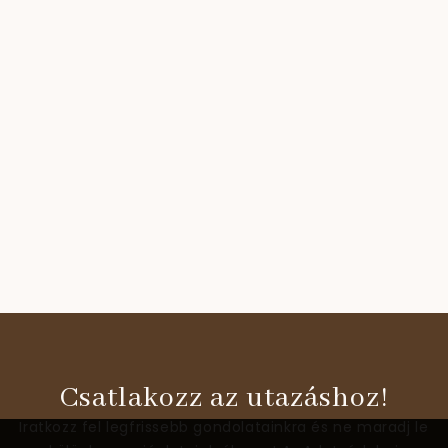
Csatlakozz az utazáshoz!
Iratkozz fel legfrissebb gondolatainkra és ne maradj le