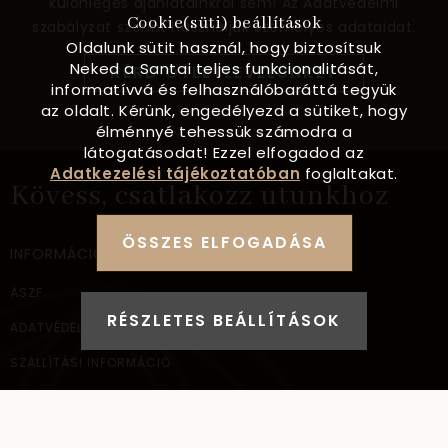
különleges ajánlatainkról sem! Az Adatvédelmi
Cookie(süti) beállítások
szabályzat szerint használjuk személyes adataidat.
Oldalunk sütit használ, hogy biztosítsuk
Neked a Santai teljes funkcionalitását,
KÉRD ÖTLETLEVELÜNKET
informatívvá és felhasználóbaráttá tegyük
az oldalt. Kérünk, engedélyezd a sütiket, hogy
élménnyé tehessük számodra a
látogatásodat! Ezzel elfogadod az
Adatkezelési tájékoztatóban
foglaltakat.
Kövess, csatlakozz utunkhoz
ÖSSZES ELFOGADÁSA
INFORMÁCIÓ
ÁSZF
RÉSZLETES BEÁLLÍTÁSOK
ADATVÉDELEM
SZÁLLÍTÁSI INFORMÁCIÓ
ELÉRHETŐSÉG
NAGYKERESKEDELEM