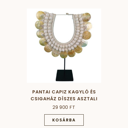
PANTAI CAPIZ KAGYLÓ ÉS
CSIGAHÁZ DÍSZES ASZTALI
DEKORÁCIÓ
29 900 FT
KOSÁRBA