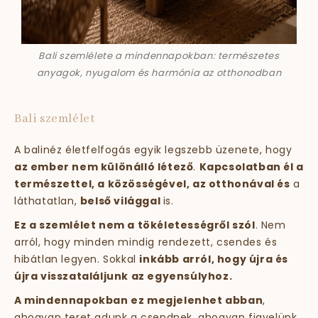
Bali szemlélete a mindennapokban: természetes
anyagok, nyugalom és harmónia az otthonodban
Bali szemlélet
A balinéz életfelfogás egyik legszebb üzenete, hogy
az ember nem különálló létező
.
Kapcsolatban él a
természettel, a közösségével, az otthonával és
a
láthatatlan,
belső világgal
is.
Ez a szemlélet nem a tökéletességről szól
. Nem
arról, hogy minden mindig rendezett, csendes és
hibátlan legyen. Sokkal
inkább arról, hogy újra és
újra visszataláljunk az egyensúlyhoz.
A mindennapokban ez megjelenhet abban
,
ahogyan teret adunk a csendnek, ahogyan figyelünk