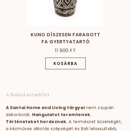
KUNO DÍSZESEN FARAGOTT
FA GYERTYATARTÓ
11 900 FT
KOSÁRBA
A Santai szemlélet
A Santai Home and Living tárgyai
nem csupán
dekorációk.
Hangulatot teremtenek.
Történeteket hordoznak.
A természet közelségét,
a kézműves alkotás szépségét és Bali lelassultabb,