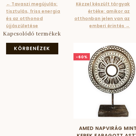
← Tavaszi megújulás:
Kézzel készült tárgyak
tisztulás, friss energia
értéke: amikor az
és az otthonod
otthonban jelen van az
újjászületése
emberi érintés →
Kapcsolódó termékek
SUMMER SALE!
KÖRBENÉZEK
-60%
AMED NAPVIRÁG MIN
KEREK FARAGOTT ASZ