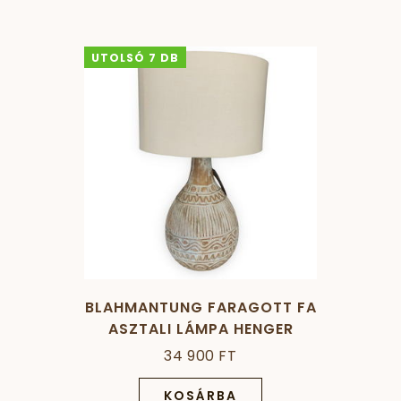
UTOLSÓ 7 DB
BLAHMANTUNG FARAGOTT FA
ASZTALI LÁMPA HENGER
ALAKÚ SZÖVET BÚRÁVAL
34 900 FT
KOSÁRBA