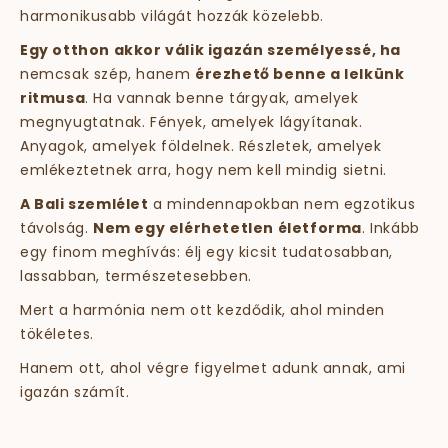
harmonikusabb világát hozzák közelebb.
Egy otthon akkor válik igazán személyessé, ha
nemcsak szép, hanem
érezhető benne a lelkünk
ritmusa
. Ha vannak benne tárgyak, amelyek
megnyugtatnak. Fények, amelyek lágyítanak.
Anyagok, amelyek földelnek. Részletek, amelyek
emlékeztetnek arra, hogy nem kell mindig sietni.
A Bali szemlélet
a mindennapokban nem egzotikus
távolság.
Nem egy elérhetetlen életforma
. Inkább
egy finom meghívás: élj egy kicsit tudatosabban,
lassabban, természetesebben.
Mert a harmónia nem ott kezdődik, ahol minden
tökéletes.
Hanem ott, ahol végre figyelmet adunk annak, ami
igazán számít.