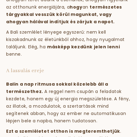
az otthonunk energiájára, a
hogy
an
természetes
tárgyakkal vesszük körül magunkat, vagy
ahogyan hálával indítjuk és zárjuk a napot.
A Bali szemlélet lényege egyszerű: nem kell
kiszakadnunk az életünkből ahhoz, hogy nyugalmat
találjunk. Elég, ha
másképp kezdünk jelen lenni
benne.
A lassulás ereje
Balin a nap ritmusa sokkal közelebb áll a
természethez.
A reggel nem csupán a feladatok
kezdete, hanem egy új energia megszületése. A fény,
az illatok, a mozdulatok, a szertartások mind
segítenek abban, hogy az ember ne automatikusan
lépjen bele a napba, hanem tudatosan.
Ezt a szemléletet otthon is megteremthetjük
.