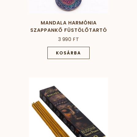
MANDALA HARMÓNIA
SZAPPANKŐ FÜSTÖLŐTARTÓ
- 8 CM
3 990 FT
KOSÁRBA