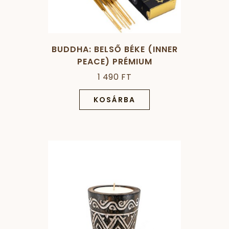
BUDDHA: BELSŐ BÉKE (INNER
PEACE) PRÉMIUM
FÜSTÖLŐPÁLCIKA - 15
1 490 FT
GRAMM
KOSÁRBA