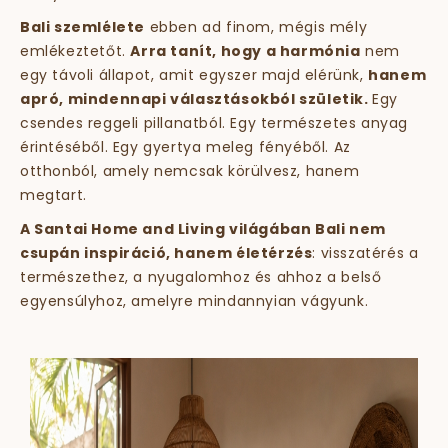
Bali szemlélete
ebben ad finom, mégis mély
emlékeztetőt.
Arra tanít, hogy a harmónia
nem
egy távoli állapot, amit egyszer majd elérünk,
hanem
apró, mindennapi választásokból születik.
Egy
csendes reggeli pillanatból. Egy természetes anyag
érintéséből. Egy gyertya meleg fényéből. Az
otthonból, amely nemcsak körülvesz, hanem
megtart.
A Santai Home and Living világában Bali nem
csupán inspiráció, hanem életérzés
: visszatérés a
természethez, a nyugalomhoz és ahhoz a belső
egyensúlyhoz, amelyre mindannyian vágyunk.