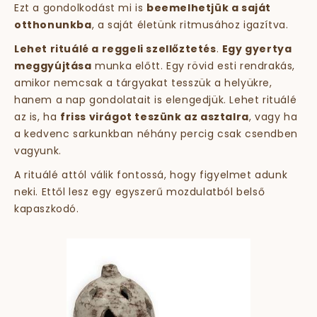
Ezt a gondolkodást mi is
beemelhetjük a saját
otthonunkba
, a saját életünk ritmusához igazítva.
Lehet rituálé a reggeli szellőztetés
.
Egy gyertya
meggyújtása
munka előtt. Egy rövid esti rendrakás,
amikor nemcsak a tárgyakat tesszük a helyükre,
hanem a nap gondolatait is elengedjük. Lehet rituálé
az is, ha
friss virágot teszünk az asztalra
, vagy ha
a kedvenc sarkunkban néhány percig csak csendben
vagyunk.
A rituálé attól válik fontossá, hogy figyelmet adunk
neki. Ettől lesz egy egyszerű mozdulatból belső
kapaszkodó.