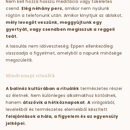
Nem kell hozzá hosszú meditáció vagy tökéletes
csend.
Elég néhány perc
, amikor nem nyúlunk
rögtön a telefonunk után. Amikor kinyitjuk az ablakot,
mély levegőt veszünk, meggyújtunk egy
gyertyát, vagy csendben megisszuk a reggeli
teát.
A lassulás nem időveszteség. Éppen ellenkezőleg:
visszaadja a figyelmet, amelyből a napunk minősége
megszületik.
Mindennapi rituálék
A balinéz kultúrában a rituálék
természetes részei
az életnek. Nem különleges alkalmakhoz kötődnek,
hanem
átszövik a hétköznapokat
.
A
virágokból,
levelekből és természetes elemekből készített
felajánlások a hála, a figyelem és az egyensúly
jelképei.