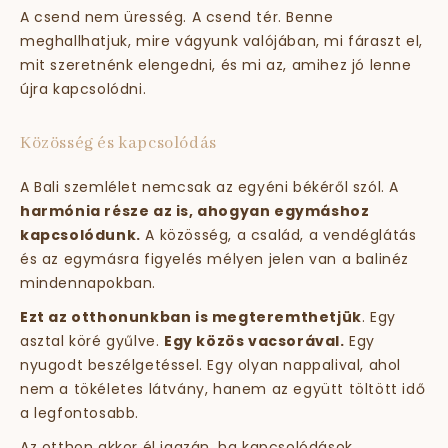
A csend nem üresség. A csend tér. Benne
meghallhatjuk, mire vágyunk valójában, mi fáraszt el,
mit szeretnénk elengedni, és mi az, amihez jó lenne
újra kapcsolódni.
Közösség és kapcsolódás
A Bali szemlélet nemcsak az egyéni békéről szól. A
harmónia része az is, ahogyan egymáshoz
kapcsolódunk.
A közösség, a család, a vendéglátás
és az egymásra figyelés mélyen jelen van a balinéz
mindennapokban.
Ezt az otthonunkban is megteremthetjük
. Egy
asztal köré gyűlve.
Egy közös vacsorával.
Egy
nyugodt beszélgetéssel. Egy olyan nappalival, ahol
nem a tökéletes látvány, hanem az együtt töltött idő
a legfontosabb.
Az otthon akkor él igazán, ha kapcsolódások