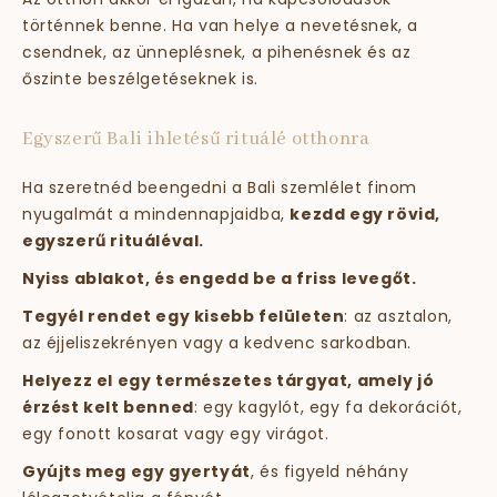
történnek benne. Ha van helye a nevetésnek, a
csendnek, az ünneplésnek, a pihenésnek és az
őszinte beszélgetéseknek is.
Egyszerű Bali ihletésű rituálé otthonra
Ha szeretnéd beengedni a Bali szemlélet finom
nyugalmát a mindennapjaidba,
kezdd egy rövid,
egyszerű rituáléval.
Nyiss ablakot, és engedd be a friss levegőt.
Tegyél rendet egy kisebb felületen
: az asztalon,
az éjjeliszekrényen vagy a kedvenc sarkodban.
Helyezz el egy természetes tárgyat, amely jó
érzést kelt benned
: egy kagylót, egy fa dekorációt,
egy fonott kosarat vagy egy virágot.
Gyújts meg egy gyertyát
, és figyeld néhány