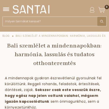
0
BLOG
BALI SZEMLÉLET A MINDENNAPOKBAN: HARMÓNIA, LASSULÁS ÉS
TUDATOS OTTHONTEREMTÉS
Bali szemlélet a mindennapokban:
harmónia, lassulás és tudatos
otthonteremtés
A mindennapok gyakran észrevétlenül gyorsulnak fel
körülöttünk. Reggeli rohanás, feladatok, értesítések,
döntések, zajok.
Sokszor csak este vesszük észre,
hogy egész nap jelen voltunk valahol, mégsem
igazán kapcsolódtunk
sem önmagunkhoz, sem a
környezetünkhöz.