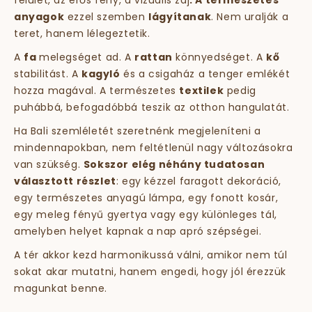
felület, az erős fény, a vizuális zaj
. A természetes
anyagok
ezzel szemben
lágyítanak
. Nem uralják a
teret, hanem lélegeztetik.
A
fa
melegséget ad. A
rattan
könnyedséget. A
kő
stabilitást. A
kagyló
és a csigaház a tenger emlékét
hozza magával. A természetes
textilek
pedig
puhábbá, befogadóbbá teszik az otthon hangulatát.
Ha Bali szemléletét szeretnénk megjeleníteni a
mindennapokban, nem feltétlenül nagy változásokra
van szükség.
Sokszor elég néhány tudatosan
választott részlet
: egy kézzel faragott dekoráció,
egy természetes anyagú lámpa, egy fonott kosár,
egy meleg fényű gyertya vagy egy különleges tál,
amelyben helyet kapnak a nap apró szépségei.
A tér akkor kezd harmonikussá válni, amikor nem túl
sokat akar mutatni, hanem engedi, hogy jól érezzük
magunkat benne.