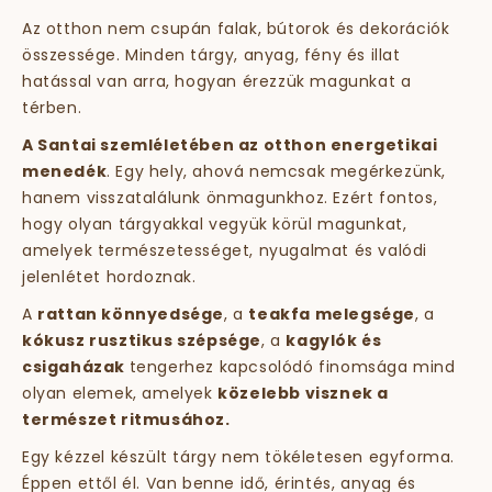
Az otthon nem csupán falak, bútorok és dekorációk
összessége. Minden tárgy, anyag, fény és illat
hatással van arra, hogyan érezzük magunkat a
térben.
A Santai szemléletében az otthon energetikai
menedék
. Egy hely, ahová nemcsak megérkezünk,
hanem visszatalálunk önmagunkhoz. Ezért fontos,
hogy olyan tárgyakkal vegyük körül magunkat,
amelyek természetességet, nyugalmat és valódi
jelenlétet hordoznak.
A
rattan könnyedsége
, a
teakfa melegsége
, a
kókusz rusztikus szépsége
, a
kagylók és
csigaházak
tengerhez kapcsolódó finomsága mind
olyan elemek, amelyek
közelebb visznek a
természet ritmusához.
Egy kézzel készült tárgy nem tökéletesen egyforma.
Éppen ettől él. Van benne idő, érintés, anyag és