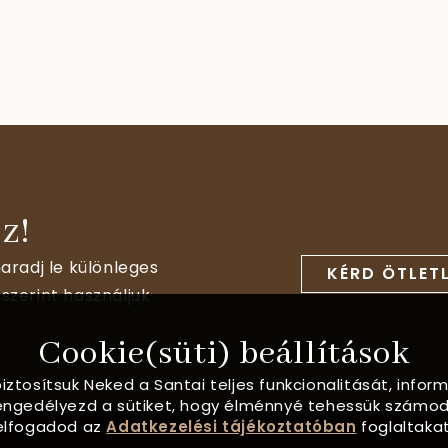
z!
aradj le különleges
KÉRD ÖTLET
szerint használjuk
Cookie(süti) beállítások
biztosítsuk Neked a Santai teljes funkcionalitását, info
, engedélyezd a sütiket, hogy élménnyé tehessük számod
elfogadod az
Adatkezelési tájékoztatóban
foglaltakat