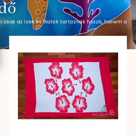
dő
m csak az ízek és illatok tartoznak hozzá, hanem a