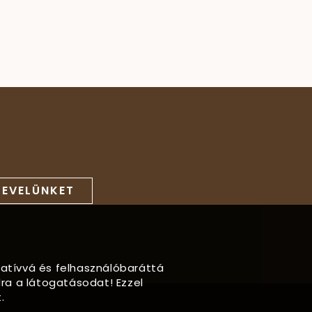
LEVELÜNKET
rmatívvá és felhasználóbaráttá
ra a látogatásodat! Ezzel
.