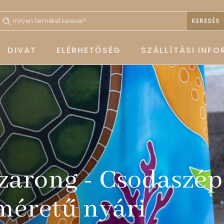
KERESÉS
DIVAT
ELÉRHETŐSÉG
SZÁLLÍTÁSI INF
zarong - Csodaszép
méretű nyári