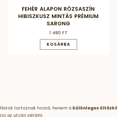
FEHÉR ALAPON RÓZSASZÍN
HIBISZKUSZ MINTÁS PRÉMIUM
SARONG
1 490 FT
KOSÁRBA
illatok tartoznak hozzá, hanem a
különleges öltözk
tsz az utcán sétálni.