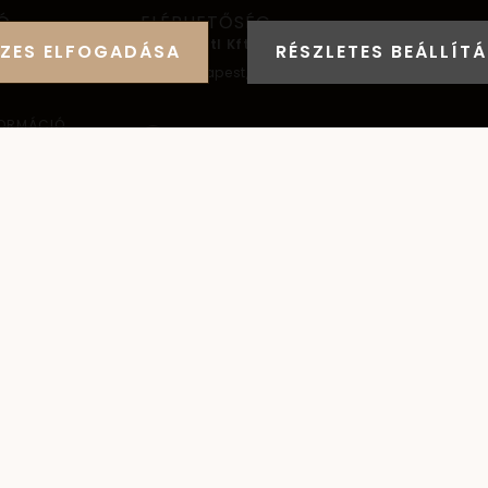
Ó
ELÉRHETŐSÉG
AYANA Intl Kft.
ZES ELFOGADÁSA
RÉSZLETES BEÁLLÍT
1037
Budapest,
Bécsi út 267.
FORMÁCIÓ
+36 (30) 093-9900
info@santai.hu
ELEM
santai