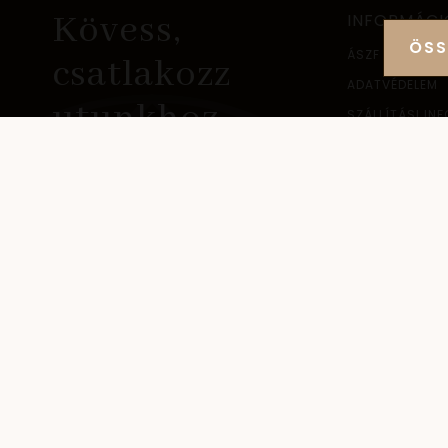
Kövess,
INFORMÁCI
ÖSS
ÁSZF
csatlakozz
ADATVÉDELEM
utunkhoz
SZÁLLÍTÁSI IN
ELÉRHETŐSÉG
NAGYKERESKED