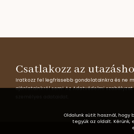
Csatlakozz az utazásho
Iratkozz fel legfrissebb gondolatainkra és ne m
ajánlatainkról sem! Az Adatvédelmi szabályzat 
személyes adataidat.
Oldalunk sütit használ, hogy 
tegyük az oldalt. Kérünk