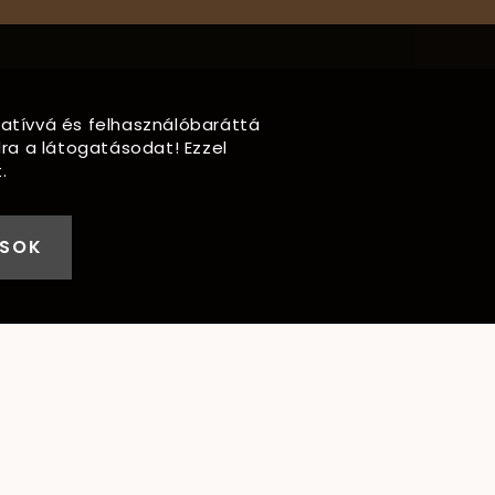
rmatívvá és felhasználóbaráttá
ra a látogatásodat! Ezzel
.
ÁSOK