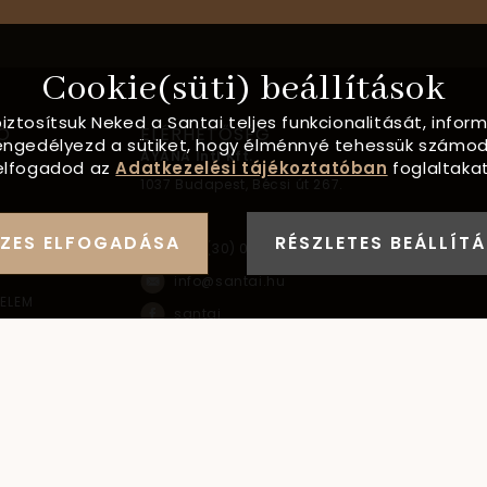
Cookie(süti) beállítások
biztosítsuk Neked a Santai teljes funkcionalitását, info
Ó
ELÉRHETŐSÉG
, engedélyezd a sütiket, hogy élménnyé tehessük számod
AYANA Intl Kft.
elfogadod az
Adatkezelési tájékoztatóban
foglaltakat
1037
Budapest,
Bécsi út 267.
FORMÁCIÓ
ZES ELFOGADÁSA
RÉSZLETES BEÁLLÍT
+36 (30) 093-9900
info@santai.hu
ELEM
santai