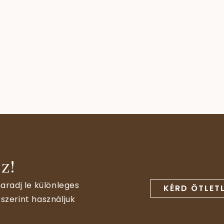
z!
aradj le különleges
KÉRD ÖTLET
szerint használjuk