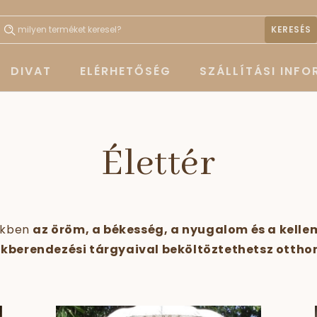
KERESÉS
DIVAT
ELÉRHETŐSÉG
SZÁLLÍTÁSI INF
Élettér
yekben
az öröm, a békesség, a nyugalom és a kell
akberendezési tárgyaival beköltöztethetsz otth