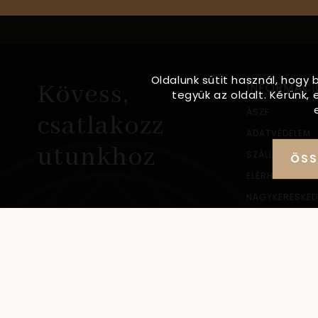
Oldalunk sütit használ, hogy 
Kövess,
INFORMÁCI
tegyük az oldalt. Kérünk
ÁSZF
csatlakozz
ADATVÉDELEM
utunkhoz
SZÁLLÍTÁSI IN
ÖSS
ELÉRHETŐSÉG
NAGYKERESKED