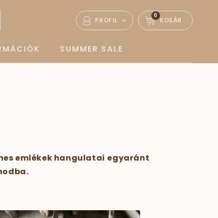
0
PROFIL
KOSÁR
ORMÁCIÓK
SUMMER SALE
emes emlékek hangulatai
egyaránt
onodba.