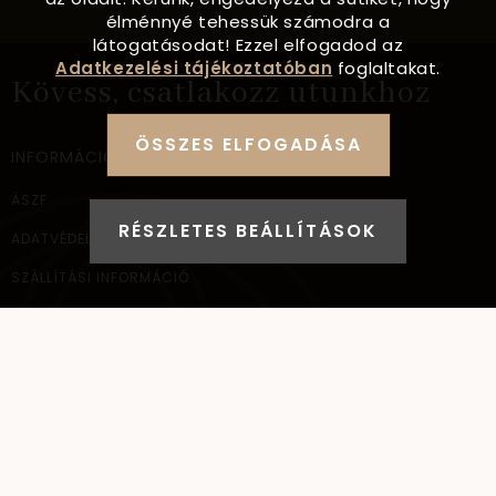
élménnyé tehessük számodra a
látogatásodat! Ezzel elfogadod az
Adatkezelési tájékoztatóban
foglaltakat.
Kövess, csatlakozz utunkhoz
ÖSSZES ELFOGADÁSA
INFORMÁCIÓ
ÁSZF
RÉSZLETES BEÁLLÍTÁSOK
ADATVÉDELEM
SZÁLLÍTÁSI INFORMÁCIÓ
ELÉRHETŐSÉG
NAGYKERESKEDELEM
ELÉRHETŐSÉG
AYANA Intl Kft.
1037
Budapest,
Bécsi út 267.