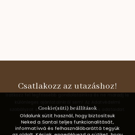
Csatlakozz az utazáshoz!
Iratkozz fel legfrissebb gondolatainkra és ne maradj le
különleges ajánlatainkról sem! Az Adatvédelmi
Cookie(süti) beállítások
szabályzat szerint használjuk személyes adataidat.
Oldalunk sütit használ, hogy biztosítsuk
Neked a Santai teljes funkcionalitását,
KÉRD ÖTLETLEVELÜNKET
informatívvá és felhasználóbaráttá tegyük
az oldalt. Kérünk, engedélyezd a sütiket, hogy