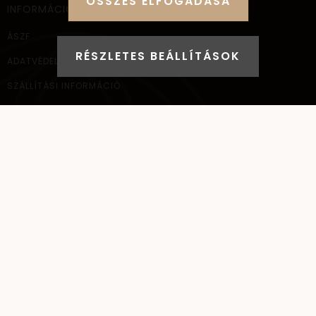
ÖSSZES ELFOGADÁSA
INFORMÁCIÓ
ÁSZF
RÉSZLETES BEÁLLÍTÁSOK
ADATVÉDELEM
SZÁLLÍTÁSI INFORMÁCIÓ
ELÉRHETŐSÉG
NAGYKERESKEDELEM
ELÉRHETŐSÉG
AYANA Intl Kft.
1037
Budapest,
Bécsi út 267.
+36 (30) 093-9900
info@santai.hu
santai