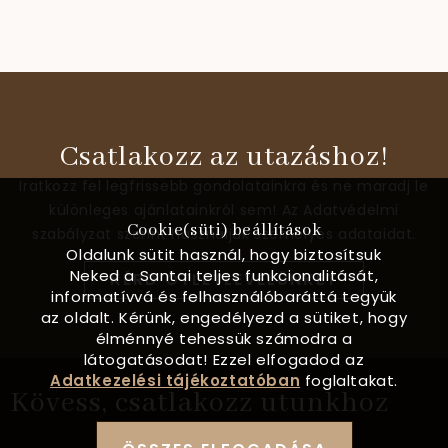
Csatlakozz az utazáshoz!
Iratkozz fel legfrissebb gondolatainkra és ne maradj le
különleges ajánlatainkról sem! Az Adatvédelmi
Cookie(süti) beállítások
szabályzat szerint használjuk személyes adataidat.
Oldalunk sütit használ, hogy biztosítsuk
Neked a Santai teljes funkcionalitását,
KÉRD ÖTLETLEVELÜNKET
informatívvá és felhasználóbaráttá tegyük
az oldalt. Kérünk, engedélyezd a sütiket, hogy
élménnyé tehessük számodra a
látogatásodat! Ezzel elfogadod az
Adatkezelési tájékoztatóban
foglaltakat.
Kövess, csatlakozz utunkhoz