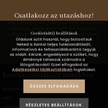
Csatlakozz az utazáshoz!
Iratkozz fel legfrissebb gondolatainkra és ne maradj le
különleges ajánlatainkról sem! Az Adatvédelmi
Cookie(süti) beállítások
szabályzat szerint használjuk személyes adataidat.
Oldalunk sütit használ, hogy biztosítsuk
Neked a Santai teljes funkcionalitását,
KÉRD ÖTLETLEVELÜNKET
informatívvá és felhasználóbaráttá tegyük
az oldalt. Kérünk, engedélyezd a sütiket, hogy
élménnyé tehessük számodra a
látogatásodat! Ezzel elfogadod az
Adatkezelési tájékoztatóban
foglaltakat.
Kövess, csatlakozz utunkhoz
ÖSSZES ELFOGADÁSA
INFORMÁCIÓ
ÁSZF
RÉSZLETES BEÁLLÍTÁSOK
ADATVÉDELEM