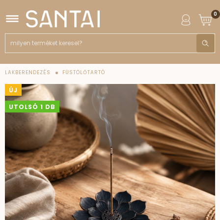
0
LAKBERENDEZÉS
FÜSTÖLŐTARTÓ
ÚJ
UTOLSÓ 1 DB