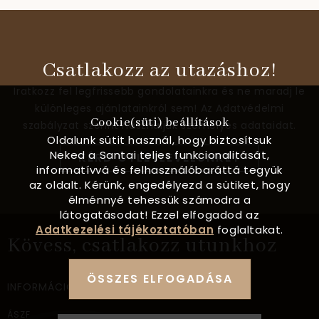
Csatlakozz az utazáshoz!
Iratkozz fel legfrissebb gondolatainkra és ne maradj le
különleges ajánlatainkról sem! Az Adatvédelmi
Cookie(süti) beállítások
szabályzat szerint használjuk személyes adataidat.
Oldalunk sütit használ, hogy biztosítsuk
Neked a Santai teljes funkcionalitását,
KÉRD ÖTLETLEVELÜNKET
informatívvá és felhasználóbaráttá tegyük
az oldalt. Kérünk, engedélyezd a sütiket, hogy
élménnyé tehessük számodra a
látogatásodat! Ezzel elfogadod az
Adatkezelési tájékoztatóban
foglaltakat.
Kövess, csatlakozz utunkhoz
ÖSSZES ELFOGADÁSA
INFORMÁCIÓ
ÁSZF