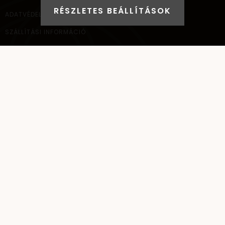
RÉSZLETES BEÁLLÍTÁSOK
ADATVÉDELEM
SZÁLLÍTÁSI INFORMÁCIÓ
ELÉRHETŐSÉG
NAGYKERESKEDELEM
ELÉRHETŐSÉG
AYANA Intl Kft.
1037
Budapest,
Bécsi út 267.
+36 (30) 093-9900
info@santai.hu
santai
SANTAI ©