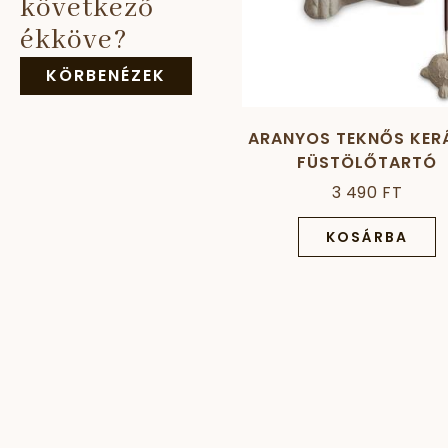
következő
ékköve?
KÖRBENÉZEK
ARANYOS TEKNŐS KER
FÜSTÖLŐTARTÓ
3 490 FT
KOSÁRBA