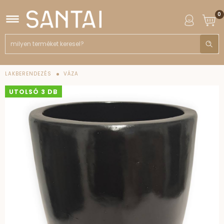
0
LAKBERENDEZÉS
VÁZA
UTOLSÓ 3 DB