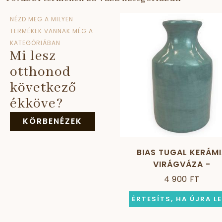
NÉZD MEG A MILYEN
TERMÉKEK VANNAK MÉG A
KATEGÓRIÁBAN
Mi lesz
otthonod
következő
ékköve?
KÖRBENÉZEK
BIAS TUGAL KERÁM
VIRÁGVÁZA -
ZÖLDESSZÜRKE
4 900 FT
ÉRTESÍTS, HA ÚJRA L