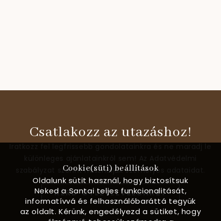
Csatlakozz az utazáshoz!
Iratkozz fel legfrissebb gondolatainkra és ne maradj le
különleges ajánlatainkról sem! Az Adatvédelmi
Cookie(süti) beállítások
szabályzat szerint használjuk személyes adataidat.
Oldalunk sütit használ, hogy biztosítsuk
Neked a Santai teljes funkcionalitását,
KÉRD ÖTLETLEVELÜNKET
informatívvá és felhasználóbaráttá tegyük
az oldalt. Kérünk, engedélyezd a sütiket, hogy