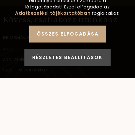
élménnyé tehessük számodra a
látogatásodat! Ezzel elfogadod az
Adatkezelési tájékoztatóban
foglaltakat.
Kövess, csatlakozz utunkhoz
ÖSSZES ELFOGADÁSA
INFORMÁCIÓ
ÁSZF
RÉSZLETES BEÁLLÍTÁSOK
ADATVÉDELEM
SZÁLLÍTÁSI INFORMÁCIÓ
ELÉRHETŐSÉG
NAGYKERESKEDELEM
ELÉRHETŐSÉG
AYANA Intl Kft.
1037
Budapest,
Bécsi út 267.