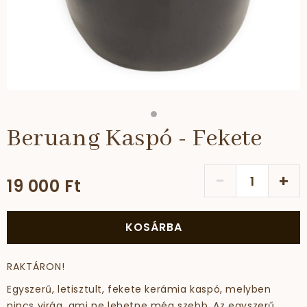
Beruang Kaspó - Fekete
-
+
19 000 Ft
KOSÁRBA
RAKTÁRON!
Egyszerű, letisztult, fekete kerámia kaspó, melyben
nincs virág, ami ne lehetne még szebb. Az egyszerű,