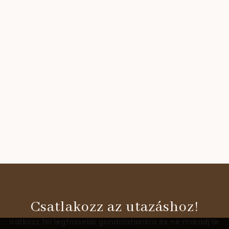
Csatlakozz az utazáshoz!
Iratkozz fel legfrissebb gondolatainkra és ne maradj le