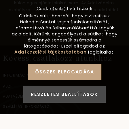
különleges ajánlatainkról sem! Az Adatvédelmi
Cookie(süti) beállítások
szabályzat szerint használjuk személyes adataidat.
Oldalunk sütit használ, hogy biztosítsuk
Neked a Santai teljes funkcionalitását,
KÉRD ÖTLETLEVELÜNKET
informatívvá és felhasználóbaráttá tegyük
az oldalt. Kérünk, engedélyezd a sütiket, hogy
élménnyé tehessük számodra a
látogatásodat! Ezzel elfogadod az
Adatkezelési tájékoztatóban
foglaltakat.
Kövess, csatlakozz utunkhoz
ÖSSZES ELFOGADÁSA
INFORMÁCIÓ
ÁSZF
RÉSZLETES BEÁLLÍTÁSOK
ADATVÉDELEM
SZÁLLÍTÁSI INFORMÁCIÓ
ELÉRHETŐSÉG
NAGYKERESKEDELEM