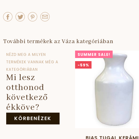
További termékek az Váza kategóriában
NÉZD MEG A MILYEN
SUMMER SALE!
TERMÉKEK VANNAK MÉG A
-59%
KATEGÓRIÁBAN
Mi lesz
otthonod
következő
ékköve?
KÖRBENÉZEK
BIAS TUGAL KERÁM