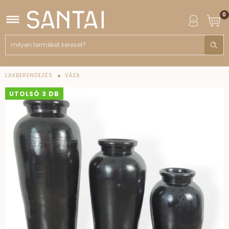
0
LAKBERENDEZÉS
VÁZA
UTOLSÓ 3 DB