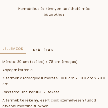
Harmónikus és könnyen társítható más
bútorokhoz
JELLEMZŐK
SZÁLLÍTÁS
Mérete: 30 cm (széles) x 78 cm (magas).
Anyaga: kerámia.
A termék csomagolási mérete: 30.0 cm x 30.0 cm x 78.0
cm
Cikkszám: snt-ker003-2-fekete
A termék
törékeny
, ezért csak személyesen tudod
átvenni mintaboltunkban.