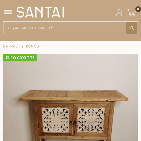
0
NAPPALI
KOMÓD
ELFOGYOTT!