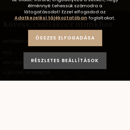
élménnyé tehessük számodra a
látogatásodat! Ezzel elfogadod az
Adatkezelési tájékoztatóban
foglaltakat.
Kövess, csatlakozz utunkhoz
ÖSSZES ELFOGADÁSA
INFORMÁCIÓ
ÁSZF
RÉSZLETES BEÁLLÍTÁSOK
ADATVÉDELEM
SZÁLLÍTÁSI INFORMÁCIÓ
ELÉRHETŐSÉG
NAGYKERESKEDELEM
ELÉRHETŐSÉG
AYANA Intl Kft.
1037
Budapest,
Bécsi út 267.