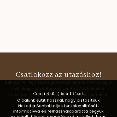
Csatlakozz az utazáshoz!
Iratkozz fel legfrissebb gondolatainkra és ne maradj le
különleges ajánlatainkról sem! Az Adatvédelmi
Cookie(süti) beállítások
szabályzat szerint használjuk személyes adataidat.
Oldalunk sütit használ, hogy biztosítsuk
Neked a Santai teljes funkcionalitását,
KÉRD ÖTLETLEVELÜNKET
informatívvá és felhasználóbaráttá tegyük
az oldalt. Kérünk, engedélyezd a sütiket, hogy