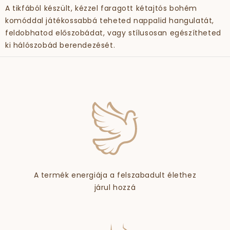
A tikfából készült, kézzel faragott kétajtós bohém
komóddal játékossabbá teheted nappalid hangulatát,
feldobhatod előszobádat, vagy stílusosan egészítheted
ki hálószobád berendezését.
A termék energiája a felszabadult élethez
járul hozzá