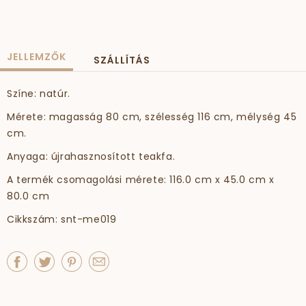
JELLEMZŐK
SZÁLLÍTÁS
Színe: natúr.
Mérete: magasság 80 cm, szélesség 116 cm, mélység 45
cm.
Anyaga: újrahasznosított teakfa.
A termék csomagolási mérete: 116.0 cm x 45.0 cm x
80.0 cm
Cikkszám: snt-me019