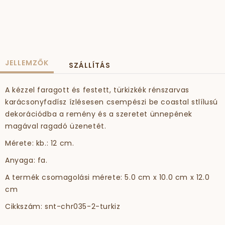
JELLEMZŐK
SZÁLLÍTÁS
A kézzel faragott és festett, türkizkék rénszarvas
karácsonyfadísz ízlésesen csempészi be coastal stlílusú
dekorációdba a remény és a szeretet ünnepének
magával ragadó üzenetét.
Mérete: kb.: 12 cm.
Anyaga: fa.
A termék csomagolási mérete: 5.0 cm x 10.0 cm x 12.0
cm
Cikkszám: snt-chr035-2-turkiz