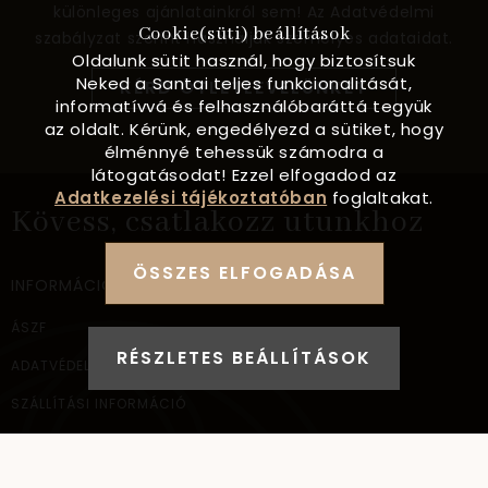
különleges ajánlatainkról sem! Az Adatvédelmi
Cookie(süti) beállítások
szabályzat szerint használjuk személyes adataidat.
Oldalunk sütit használ, hogy biztosítsuk
Neked a Santai teljes funkcionalitását,
KÉRD ÖTLETLEVELÜNKET
informatívvá és felhasználóbaráttá tegyük
az oldalt. Kérünk, engedélyezd a sütiket, hogy
élménnyé tehessük számodra a
látogatásodat! Ezzel elfogadod az
Adatkezelési tájékoztatóban
foglaltakat.
Kövess, csatlakozz utunkhoz
ÖSSZES ELFOGADÁSA
INFORMÁCIÓ
ÁSZF
RÉSZLETES BEÁLLÍTÁSOK
ADATVÉDELEM
SZÁLLÍTÁSI INFORMÁCIÓ
ELÉRHETŐSÉG
NAGYKERESKEDELEM