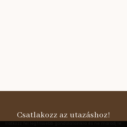
Csatlakozz az utazáshoz!
Iratkozz fel legfrissebb gondolatainkra és ne maradj le