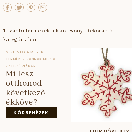
További termékek a Karácsonyi dekoráció
kategóriában
NÉZD MEG A MILYEN
TERMÉKEK VANNAK MÉG A
KATEGÓRIÁBAN
Mi lesz
otthonod
következő
ékköve?
KÖRBENÉZEK
FEHÉR HÓPEHELY