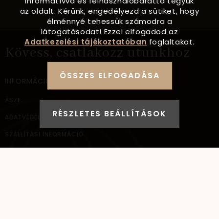
informatívvá és felhasználóbaráttá tegyük
az oldalt. Kérünk, engedélyezd a sütiket, hogy
élménnyé tehessük számodra a
látogatásodat! Ezzel elfogadod az
Adatkezelési tájékoztatóban
foglaltakat.
Kövess, csatlakozz utunkhoz
ÖSSZES ELFOGADÁSA
INFORMÁCIÓ
ÁSZF
RÉSZLETES BEÁLLÍTÁSOK
ADATVÉDELEM
SZÁLLÍTÁSI INFORMÁCIÓ
ELÉRHETŐSÉG
NAGYKERESKEDELEM
ELÉRHETŐSÉG
AYANA Intl Kft.
1037
Budapest,
Bécsi út 267.