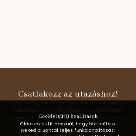
Csatlakozz az utazáshoz!
Iratkozz fel legfrissebb gondolatainkra és ne maradj le
különleges ajánlatainkról sem! Az Adatvédelmi
Cookie(süti) beállítások
szabályzat szerint használjuk személyes adataidat.
Oldalunk sütit használ, hogy biztosítsuk
Neked a Santai teljes funkcionalitását,
KÉRD ÖTLETLEVELÜNKET