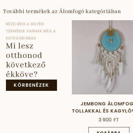
További termékek az Álomfogó kategóriában
NÉZD MEG A MILYEN
TERMÉKEK VANNAK MÉG A
KATEGÓRIÁBAN
Mi lesz
otthonod
következő
ékköve?
KÖRBENÉZEK
JEMBONG ÁLOMFO
TOLLAKKAL ÉS KAGYLÓ
TÜRKIZ, 17 CM
3 900 FT