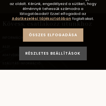
az oldalt. Kérünk, engedélyezd a sütiket, hogy
élménnyé tehessük számodra a
látogatásodat! Ezzel elfogadod az
Adatkezelési tájékoztatóban
foglaltakat.
Kövess, csatlakozz utunkhoz
ÖSSZES ELFOGADÁSA
INFORMÁCIÓ
ÁSZF
RÉSZLETES BEÁLLÍTÁSOK
ADATVÉDELEM
SZÁLLÍTÁSI INFORMÁCIÓ
ELÉRHETŐSÉG
NAGYKERESKEDELEM
ELÉRHETŐSÉG
AYANA Intl Kft.
1037
Budapest,
Bécsi út 267.