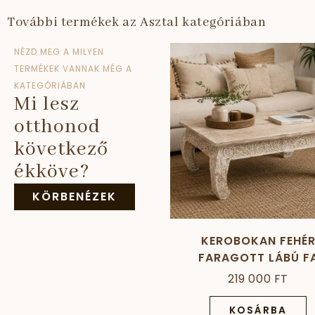
További termékek az Asztal kategóriában
NÉZD MEG A MILYEN
TERMÉKEK VANNAK MÉG A
KATEGÓRIÁBAN
Mi lesz
otthonod
következő
ékköve?
KÖRBENÉZEK
KEROBOKAN FEHÉ
FARAGOTT LÁBÚ F
DOHÁNYZÓASZTA
219 000 FT
KOSÁRBA