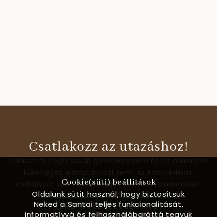
Csatlakozz az utazáshoz!
Iratkozz fel legfrissebb gondolatainkra és ne maradj le
különleges ajánlatainkról sem! Az Adatvédelmi
Cookie(süti) beállítások
szabályzat szerint használjuk személyes adataidat.
Oldalunk sütit használ, hogy biztosítsuk
Neked a Santai teljes funkcionalitását,
KÉRD ÖTLETLEVELÜNKET
informatívvá és felhasználóbaráttá tegyük