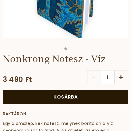
Nonkrong Notesz - Víz
-
+
3 490 Ft
KOSÁRBA
RAKTÁRON!
Egy álomszép, kék notesz, melynek borítóján a víz
gyönyörű rajzát találod. A víz az élet, az erő és a