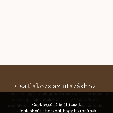
Csatlakozz az utazáshoz!
Iratkozz fel legfrissebb gondolatainkra és ne maradj le
különleges ajánlatainkról sem! Az Adatvédelmi
Cookie(süti) beállítások
szabályzat szerint használjuk személyes adataidat.
Oldalunk sütit használ, hogy biztosítsuk