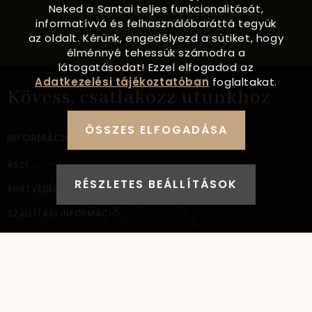
Neked a Santai teljes funkcionalitását,
KÉRD ÖTLETLEVELÜNKET
informatívvá és felhasználóbaráttá tegyük
az oldalt. Kérünk, engedélyezd a sütiket, hogy
élménnyé tehessük számodra a
látogatásodat! Ezzel elfogadod az
Adatkezelési tájékoztatóban
foglaltakat.
Kövess, csatlakozz utunkhoz
ÖSSZES ELFOGADÁSA
INFORMÁCIÓ
ÁSZF
RÉSZLETES BEÁLLÍTÁSOK
ADATVÉDELEM
SZÁLLÍTÁSI INFORMÁCIÓ
ELÉRHETŐSÉG
NAGYKERESKEDELEM
ELÉRHETŐSÉG