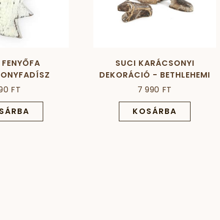
 FENYŐFA
SUCI KARÁCSONYI
ONYFADÍSZ
DEKORÁCIÓ - BETHLEHEMI
JÁSZOL
90 FT
7 990 FT
SÁRBA
KOSÁRBA