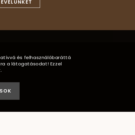
LEVELÜNKET
rmatívvá és felhasználóbaráttá
ra a látogatásodat! Ezzel
.
ÁSOK