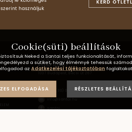
aradj le különleges
KÉRD ÖTLET
szerint használjuk
Cookie(süti) beállítások
biztosítsuk Neked a Santai teljes funkcionalitását, info
Ó
ELÉRHETŐSÉG
, engedélyezd a sütiket, hogy élménnyé tehessük számod
AYANA Intl Kft.
elfogadod az
Adatkezelési tájékoztatóban
foglaltakat
1037
Budapest,
Bécsi út 267.
FORMÁCIÓ
ZES ELFOGADÁSA
RÉSZLETES BEÁLLÍT
+36 (30) 093-9900
info@santai.hu
ELEM
santai