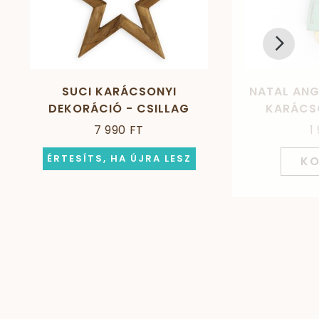
SUCI KARÁCSONYI
NATAL ANG
DEKORÁCIÓ - CSILLAG
KARÁCS
T
7 990 FT
1
ÉRTESÍTS, HA ÚJRA LESZ
KO