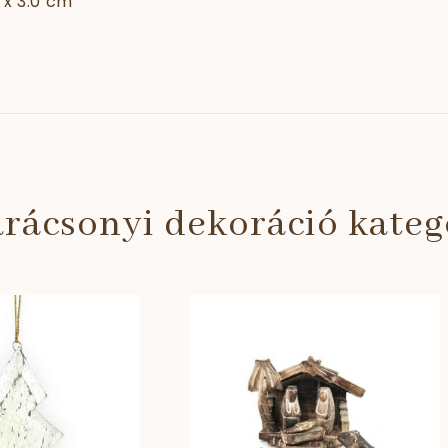
 x 3.0 cm
rácsonyi dekoráció kate