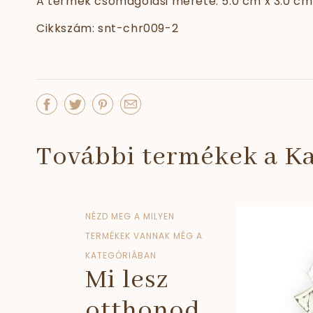
A termék csomagolási mérete: 5.0 cm x 3.0 cm
Cikkszám: snt-chr009-2
További termékek a Ka
NÉZD MEG A MILYEN
TERMÉKEK VANNAK MÉG A
KATEGÓRIÁBAN
Mi lesz
otthonod