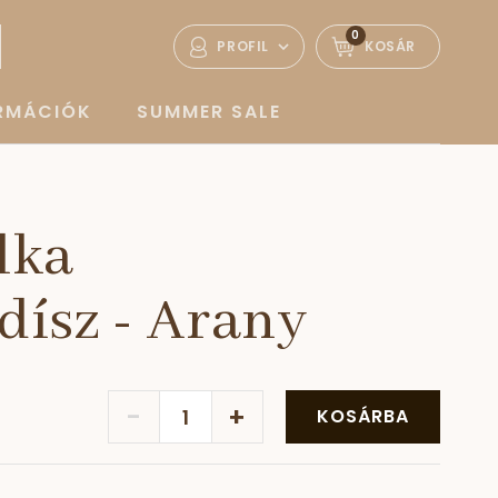
0
PROFIL
KOSÁR
ORMÁCIÓK
SUMMER SALE
lka
dísz - Arany
-
+
KOSÁRBA