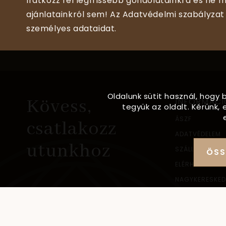
Iratkozz fel legfrissebb gondolatainkra és ne m
ajánlatainkról sem! Az Adatvédelmi szabályzat 
személyes adataidat.
Oldalunk sütit használ, hogy 
Kövess,
INFORMÁCI
tegyük az oldalt. Kérünk
ÁSZF
csatlakozz
ADATVÉDELEM
utunkhoz
SZÁLLÍTÁSI IN
ÖSS
ELÉRHETŐSÉG
NAGYKERESKED