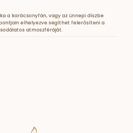
lka a karácsonyfán, vagy az ünnepi díszbe
ontjain elhelyezve segíthet felerősíteni a
sodálatos atmoszféráját.