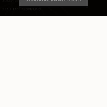
ADATVÉDELEM
SZÁLLÍTÁSI INFORMÁCIÓ
ELÉRHETŐSÉG
NAGYKERESKEDELEM
ELÉRHETŐSÉG
AYANA Intl Kft.
1037
Budapest,
Bécsi út 267.
+36 (30) 093-9900
info@santai.hu
santai
SANTAI ©