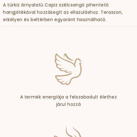
A türkiz árnyalatú Capiz szélcsengő pihentető
hangjátékával hozzásegít az ellazuláshoz. Teraszon,
erkélyen és beltérben egyaránt használható.
A termék energiája a felszabadult élethez
járul hozzá