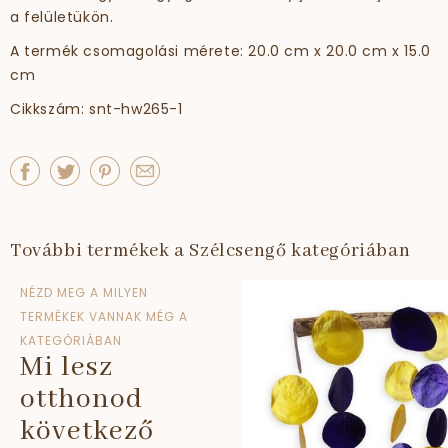
a felületükön.
A termék csomagolási mérete: 20.0 cm x 20.0 cm x 15.0
cm
Cikkszám: snt-hw265-1
További termékek a Szélcsengő kategóriában
NÉZD MEG A MILYEN
TERMÉKEK VANNAK MÉG A
KATEGÓRIÁBAN
Mi lesz
otthonod
következő