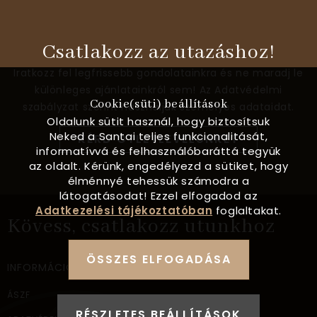
Csatlakozz az utazáshoz!
Iratkozz fel legfrissebb gondolatainkra és ne maradj le
különleges ajánlatainkról sem! Az Adatvédelmi
Cookie(süti) beállítások
szabályzat szerint használjuk személyes adataidat.
Oldalunk sütit használ, hogy biztosítsuk
Neked a Santai teljes funkcionalitását,
KÉRD ÖTLETLEVELÜNKET
informatívvá és felhasználóbaráttá tegyük
az oldalt. Kérünk, engedélyezd a sütiket, hogy
élménnyé tehessük számodra a
látogatásodat! Ezzel elfogadod az
Adatkezelési tájékoztatóban
foglaltakat.
Kövess, csatlakozz utunkhoz
ÖSSZES ELFOGADÁSA
INFORMÁCIÓ
ÁSZF
RÉSZLETES BEÁLLÍTÁSOK