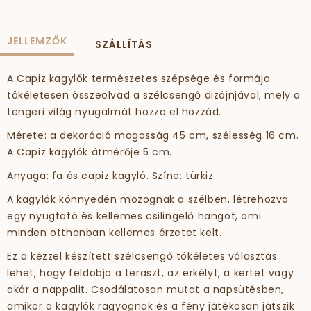
JELLEMZŐK
SZÁLLÍTÁS
A Capiz kagylók természetes szépsége és formája
tökéletesen összeolvad a szélcsengő dizájnjával, mely a
tengeri világ nyugalmát hozza el hozzád.
Mérete: a dekoráció magasság 45 cm, szélesség 16 cm.
A Capiz kagylók átmérője 5 cm.
Anyaga: fa és capiz kagyló. Színe: türkiz.
A kagylók könnyedén mozognak a szélben, létrehozva
egy nyugtató és kellemes csilingelő hangot, ami
minden otthonban kellemes érzetet kelt.
Ez a kézzel készített szélcsengő tökéletes választás
lehet, hogy feldobja a teraszt, az erkélyt, a kertet vagy
akár a nappalit. Csodálatosan mutat a napsütésben,
amikor a kagylók ragyognak és a fény játékosan játszik