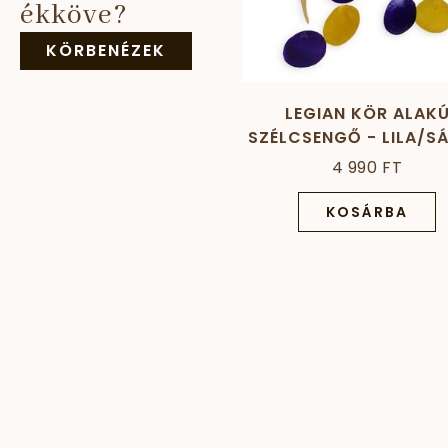
ékköve?
KÖRBENÉZEK
LEGIAN KÖR ALAK
SZÉLCSENGŐ - LILA/S
4 990 FT
KOSÁRBA