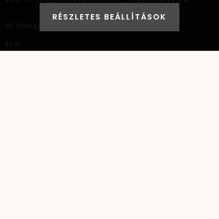
RÉSZLETES BEÁLLÍTÁSOK
INFORMÁCIÓ
ÁSZF
ADATVÉDELEM
SZÁLLÍTÁSI INFORMÁCIÓ
ELÉRHETŐSÉG
NAGYKERESKEDELEM
ELÉRHETŐSÉG
AYANA Intl Kft.
1037
Budapest,
Bécsi út 267.
+36 (30) 093-9900
info@santai.hu