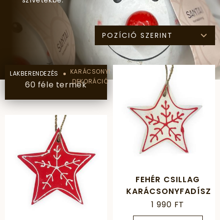
szívetekbe.
POZÍCIÓ SZERINT
KARÁCSONYI
LAKBERENDEZÉS
DEKORÁCIÓ
60 féle termék
FEHÉR CSILLAG
KARÁCSONYFADÍSZ
1 990 FT