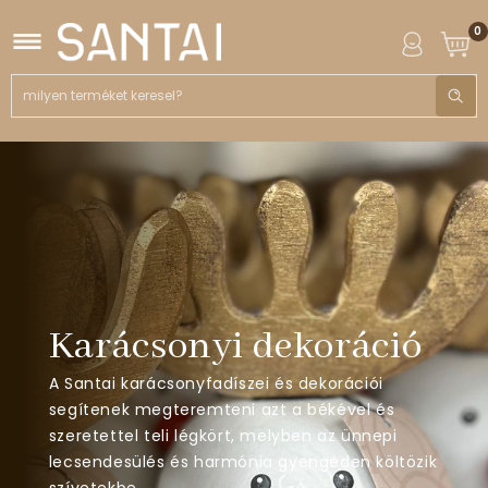
0
Karácsonyi dekoráció
A Santai karácsonyfadíszei és dekorációi
segítenek megteremteni azt a békével és
szeretettel teli légkört, melyben az ünnepi
lecsendesülés és harmónia gyengéden költözik