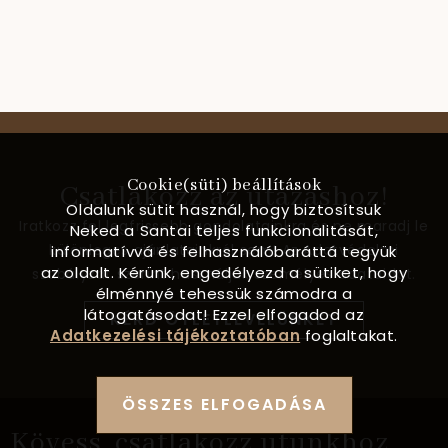
Cookie(süti) beállítások
Csatlakozz az utazáshoz!
Oldalunk sütit használ, hogy biztosítsuk
Iratkozz fel legfrissebb gondolatainkra és ne maradj le
Neked a Santai teljes funkcionalitását,
különleges ajánlatainkról sem! Az Adatvédelmi
informatívvá és felhasználóbaráttá tegyük
az oldalt. Kérünk, engedélyezd a sütiket, hogy
szabályzat szerint használjuk személyes adataidat.
élménnyé tehessük számodra a
látogatásodat! Ezzel elfogadod az
KÉRD ÖTLETLEVELÜNKET
Adatkezelési tájékoztatóban
foglaltakat.
ÖSSZES ELFOGADÁSA
Kövess, csatlakozz utunkhoz