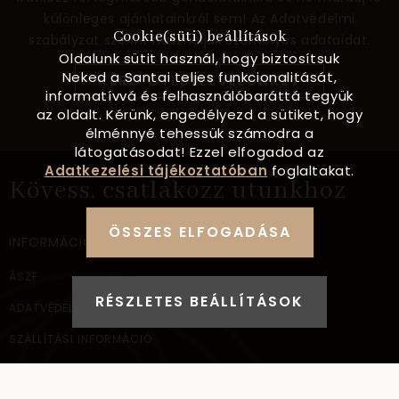
különleges ajánlatainkról sem! Az Adatvédelmi
Cookie(süti) beállítások
szabályzat szerint használjuk személyes adataidat.
Oldalunk sütit használ, hogy biztosítsuk
Neked a Santai teljes funkcionalitását,
KÉRD ÖTLETLEVELÜNKET
informatívvá és felhasználóbaráttá tegyük
az oldalt. Kérünk, engedélyezd a sütiket, hogy
élménnyé tehessük számodra a
látogatásodat! Ezzel elfogadod az
Adatkezelési tájékoztatóban
foglaltakat.
Kövess, csatlakozz utunkhoz
ÖSSZES ELFOGADÁSA
INFORMÁCIÓ
ÁSZF
RÉSZLETES BEÁLLÍTÁSOK
ADATVÉDELEM
SZÁLLÍTÁSI INFORMÁCIÓ
ELÉRHETŐSÉG