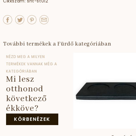
Cikkszám: snt-st012
További termékek a Fürdő kategóriában
NÉZD MEG A MILYEN
TERMÉKEK VANNAK MÉG A
KATEGÓRIÁBAN
Mi lesz
otthonod
következő
ékköve?
KÖRBENÉZEK