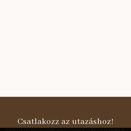
Csatlakozz az utazáshoz!
Iratkozz fel legfrissebb gondolatainkra és ne maradj le