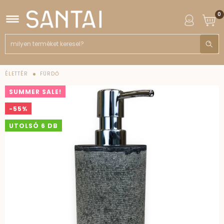
0
ÉLETTÉR
FÜRDŐ
SUMMER SALE!
-55%
UTOLSÓ 6 DB