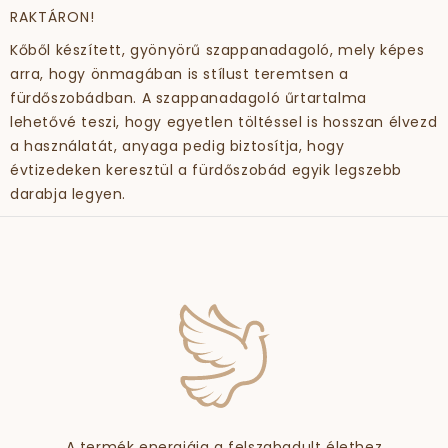
RAKTÁRON!
Kőből készített, gyönyörű szappanadagoló, mely képes
arra, hogy önmagában is stílust teremtsen a
fürdőszobádban. A szappanadagoló űrtartalma
lehetővé teszi, hogy egyetlen töltéssel is hosszan élvezd
a használatát, anyaga pedig biztosítja, hogy
évtizedeken keresztül a fürdőszobád egyik legszebb
darabja legyen.
A termék energiája a felszabadult élethez