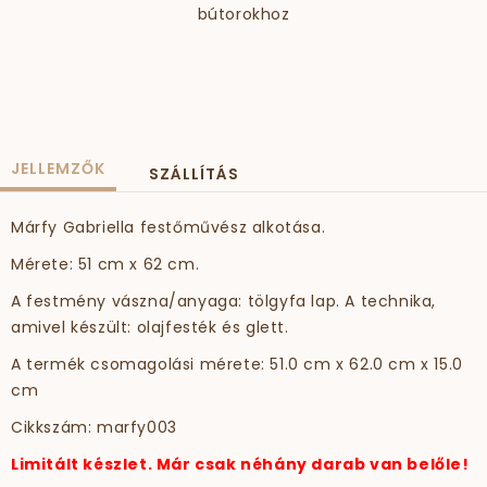
bútorokhoz
JELLEMZŐK
SZÁLLÍTÁS
Márfy Gabriella festőművész alkotása.
Mérete: 51 cm x 62 cm.
A festmény vászna/anyaga: tölgyfa lap. A technika,
amivel készült: olajfesték és glett.
A termék csomagolási mérete: 51.0 cm x 62.0 cm x 15.0
cm
Cikkszám: marfy003
Limitált készlet. Már csak néhány darab van belőle!