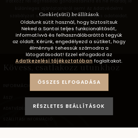
Iratkozz fel legfrissebb gondolatainkra és ne maradj le
különleges ajánlatainkról sem! Az Adatvédelmi
Cookie(süti) beállítások
szabályzat szerint használjuk személyes adataidat.
Oldalunk sütit használ, hogy biztosítsuk
Neked a Santai teljes funkcionalitását,
KÉRD ÖTLETLEVELÜNKET
informatívvá és felhasználóbaráttá tegyük
az oldalt. Kérünk, engedélyezd a sütiket, hogy
élménnyé tehessük számodra a
látogatásodat! Ezzel elfogadod az
Adatkezelési tájékoztatóban
foglaltakat.
Kövess, csatlakozz utunkhoz
ÖSSZES ELFOGADÁSA
INFORMÁCIÓ
ÁSZF
RÉSZLETES BEÁLLÍTÁSOK
ADATVÉDELEM
SZÁLLÍTÁSI INFORMÁCIÓ
ELÉRHETŐSÉG