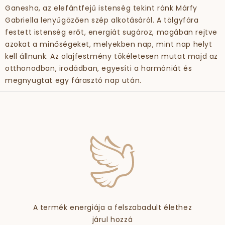
Ganesha, az elefántfejű istenség tekint ránk Márfy
Gabriella lenyűgözően szép alkotásáról. A tölgyfára
festett istenség erőt, energiát sugároz, magában rejtve
azokat a minőségeket, melyekben nap, mint nap helyt
kell állnunk. Az olajfestmény tökéletesen mutat majd az
otthonodban, irodádban, egyesíti a harmóniát és
megnyugtat egy fárasztó nap után.
A termék energiája a felszabadult élethez
járul hozzá