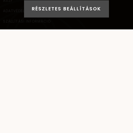
ÁSZF
RÉSZLETES BEÁLLÍTÁSOK
ADATVÉDELEM
SZÁLLÍTÁSI INFORMÁCIÓ
ELÉRHETŐSÉG
NAGYKERESKEDELEM
ELÉRHETŐSÉG
AYANA Intl Kft.
1037
Budapest,
Bécsi út 267.
+36 (30) 093-9900
info@santai.hu
santai
SANTAI ©