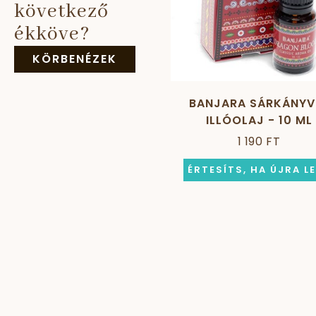
következő
ékköve?
KÖRBENÉZEK
BANJARA SÁRKÁNYV
ILLÓOLAJ - 10 ML
1 190 FT
ÉRTESÍTS, HA ÚJRA L