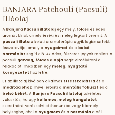
BANJARA Patchouli (Pacsuli)
Illóolaj
A
Banjara Pacsuli illatolaj
egy mély, földes és édes
aromát kínál, amely érzéki és meleg légkört teremt. A
pacsuli illata
a keleti aromaterápia egyik legismertebb
összetevője, amely a
nyugalmat
és a
belső
harmóniát
segíti elő. Az édes, fűszeres jegyek mellett a
pacsuli
gazdag, földes alapja
segít elmélyíteni a
relaxációt, miközben egy
meleg, nyugtató
környezetet
hoz létre.
Ez az illatolaj kiválóan alkalmas
stresszoldásra
és a
meditációhoz
, mivel erősíti a
mentális fókuszt
és a
belső békét
. A
Banjara Pacsuli illatolaj
tökéletes
választás, ha egy
kellemes, meleg hangulatot
szeretnénk varázsolni otthonunkba vagy bármely
helyiségbe, ahol a
nyugalom
és a
harmónia
a cél.