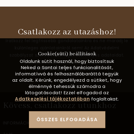
Csatlakozz az utazáshoz!
Iratkozz fel legfrissebb gondolatainkra és ne maradj le
különleges ajánlatainkról sem! Az Adatvédelmi
Cookie(süti) beállítások
szabályzat szerint használjuk személyes adataidat.
Oldalunk sütit használ, hogy biztosítsuk
Neked a Santai teljes funkcionalitását,
KÉRD ÖTLETLEVELÜNKET
informatívvá és felhasználóbaráttá tegyük
az oldalt. Kérünk, engedélyezd a sütiket, hogy
élménnyé tehessük számodra a
látogatásodat! Ezzel elfogadod az
Adatkezelési tájékoztatóban
foglaltakat.
Kövess, csatlakozz utunkhoz
ÖSSZES ELFOGADÁSA
INFORMÁCIÓ