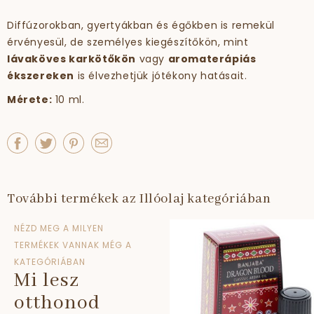
Diffúzorokban, gyertyákban és égőkben is remekül
érvényesül, de személyes kiegészítőkön, mint
lávaköves karkötőkön
vagy
aromaterápiás
ékszereken
is élvezhetjük jótékony hatásait.
Mérete:
10 ml.
További termékek az Illóolaj kategóriában
NÉZD MEG A MILYEN
TERMÉKEK VANNAK MÉG A
KATEGÓRIÁBAN
Mi lesz
otthonod