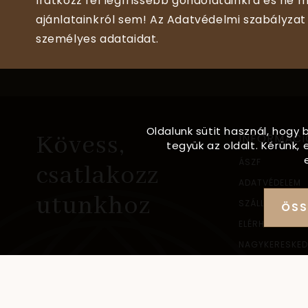
Iratkozz fel legfrissebb gondolatainkra és ne m
ajánlatainkról sem! Az Adatvédelmi szabályzat 
személyes adataidat.
Oldalunk sütit használ, hogy 
Kövess,
INFORMÁCI
tegyük az oldalt. Kérünk
ÁSZF
csatlakozz
ADATVÉDELEM
utunkhoz
SZÁLLÍTÁSI IN
ÖSS
ELÉRHETŐSÉG
NAGYKERESKED