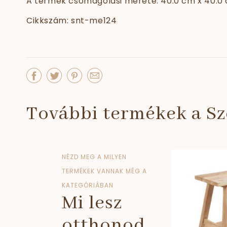
A termék csomagolási mérete: 40.0 cm x 40.0
Cikkszám: snt-me124
További termékek a Sz
NÉZD MEG A MILYEN
TERMÉKEK VANNAK MÉG A
KATEGÓRIÁBAN
Mi lesz
otthonod