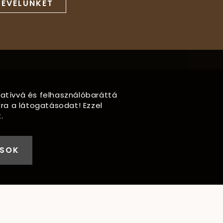
LEVELÜNKET
rmatívvá és felhasználóbaráttá
ra a látogatásodat! Ezzel
.
ÁSOK