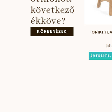
következő
ékköve?
KÖRBENÉZEK
ORIKI TE
51
ÉRTESÍTS,