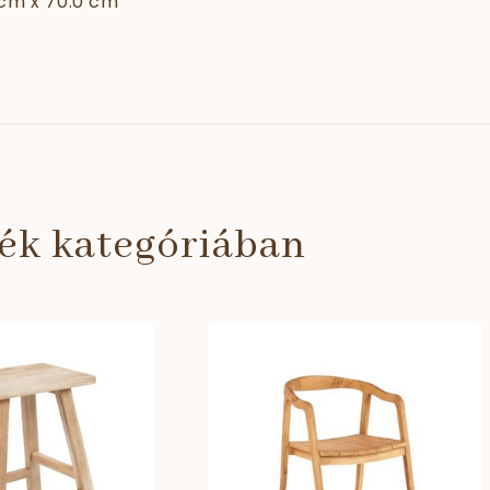
 cm x 70.0 cm
ék kategóriában