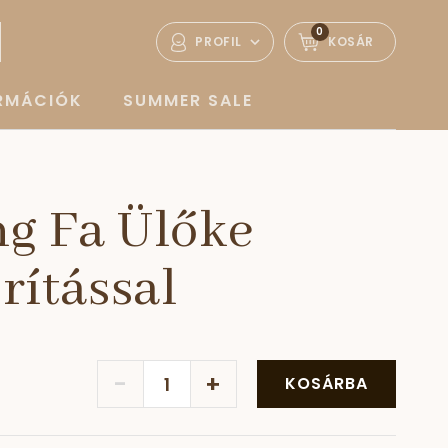
0
PROFIL
KOSÁR
ORMÁCIÓK
SUMMER SALE
g Fa Ülőke
ítással
-
+
KOSÁRBA