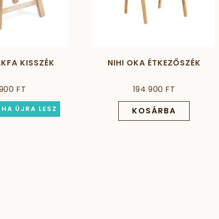
AKFA KISSZÉK
NIHI OKA ÉTKEZŐSZÉK
 900 FT
194 900 FT
 HA ÚJRA LESZ
KOSÁRBA