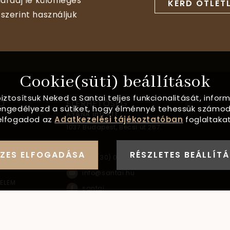
aradj le különleges
KÉRD ÖTLET
szerint használjuk
Cookie(süti) beállítások
biztosítsuk Neked a Santai teljes funkcionalitását, info
Ó
ELÉRHETŐSÉG
, engedélyezd a sütiket, hogy élménnyé tehessük számod
AYANA Intl Kft.
elfogadod az
Adatkezelési tájékoztatóban
foglaltakat
1037
Budapest,
Bécsi út 267.
FORMÁCIÓ
ZES ELFOGADÁSA
RÉSZLETES BEÁLLÍT
+36 (30) 093-9900
info@santai.hu
ELEM
santai