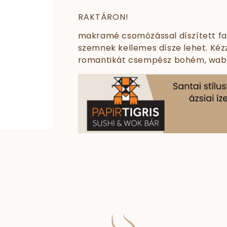
RAKTÁRON!
makramé csomózással díszített fa 
szemnek kellemes dísze lehet. Kézz
romantikát csempész bohém, wabi s