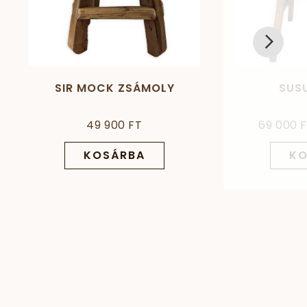
SIR MOCK ZSÁMOLY
SUSU
49 900 FT
69 000 
KOSÁRBA
KO