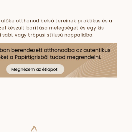
ülőke otthonod belső tereinek praktikus és a
el készült borítása melegséget és egy kis
abi, vagy trópusi stílusú nappalidba.