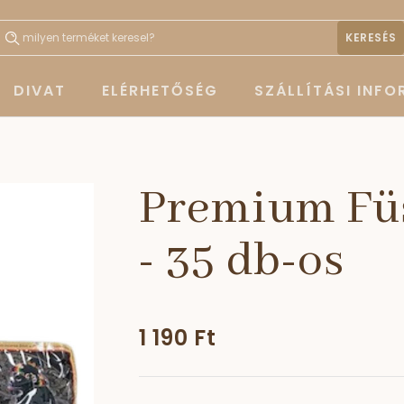
KERESÉS
DIVAT
ELÉRHETŐSÉG
SZÁLLÍTÁSI INF
Premium Füs
- 35 db-os
1 190 Ft