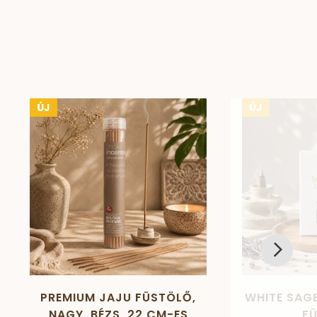
ÚJ
ÚJ
PREMIUM JAJU FÜSTÖLŐ,
WHITE SAGE
NAGY, BÉZS, 22 CM-ES
F