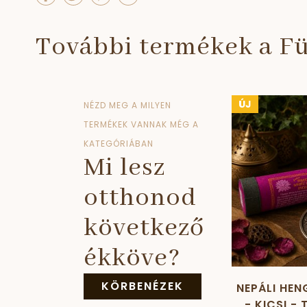
További termékek a Fü
ÚJ
NÉZD MEG A MILYEN
TERMÉKEK VANNAK MÉG A
KATEGÓRIÁBAN
Mi lesz
otthonod
következő
ékköve?
KÖRBENÉZEK
NEPÁLI HEN
- KICSI -