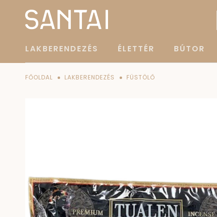
LAKBERENDEZÉS
ÉLETTÉR
BÚTOR
FŐOLDAL
LAKBERENDEZÉS
FÜSTÖLŐ