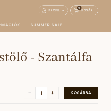
0
PROFIL
KOSÁR
ORMÁCIÓK
SUMMER SALE
tölő - Szantálfa
-
+
KOSÁRBA