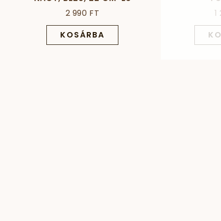
2 990 FT
1
KOSÁRBA
KO