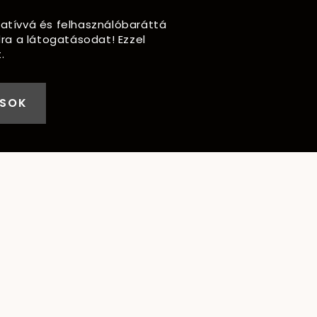
rmatívvá és felhasználóbaráttá
ra a látogatásodat! Ezzel
.
ÁSOK