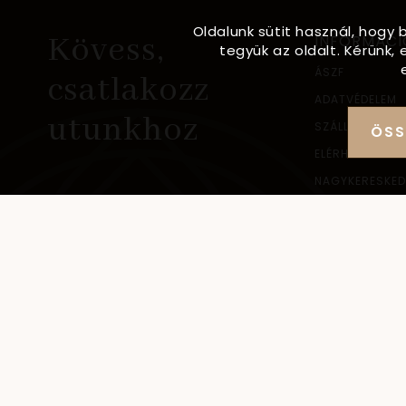
Oldalunk sütit használ, hogy 
Kövess,
INFORMÁCI
tegyük az oldalt. Kérünk
ÁSZF
csatlakozz
ADATVÉDELEM
utunkhoz
SZÁLLÍTÁSI IN
ÖSS
ELÉRHETŐSÉG
NAGYKERESKED