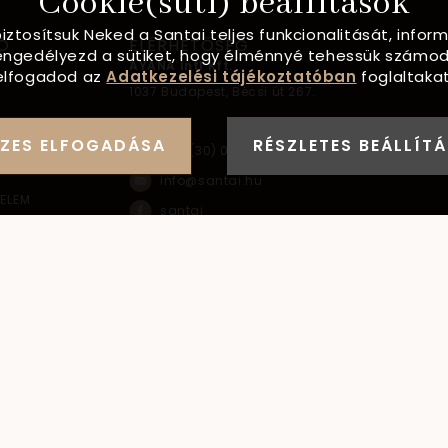
Cookie(süti) beállítások
biztosítsuk Neked a Santai teljes funkcionalitását, info
Ó
ELÉRHETŐSÉG
, engedélyezd a sütiket, hogy élménnyé tehessük számod
AYANA Intl Kft.
elfogadod az
Adatkezelési tájékoztatóban
foglaltakat
1037
Budapest,
Bécsi út 267.
FORMÁCIÓ
ZES ELFOGADÁSA
RÉSZLETES BEÁLLÍT
+36 (30) 093-9900
info@santai.hu
ELEM
santai