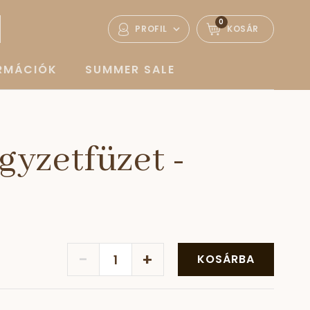
0
PROFIL
KOSÁR
ORMÁCIÓK
SUMMER SALE
yzetfüzet -
i
-
+
KOSÁRBA