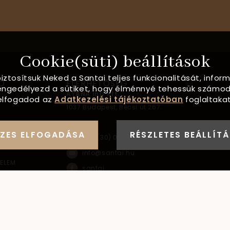
Cookie(süti) beállítások
biztosítsuk Neked a Santai teljes funkcionalitását, info
Ó
ELÉRHETŐSÉG
, engedélyezd a sütiket, hogy élménnyé tehessük számod
AYANA Intl Kft.
elfogadod az
Adatkezelési tájékoztatóban
foglaltakat
1037
Budapest,
Bécsi út 267.
FORMÁCIÓ
ZES ELFOGADÁSA
RÉSZLETES BEÁLLÍT
+36 (30) 093-9900
info@santai.hu
ELEM
santai