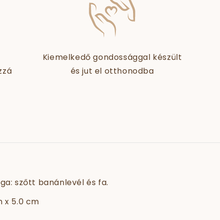
Kiemelkedő gondossággal készült
zzá
és jut el otthonodba
ga: szőtt banánlevél és fa.
m x 5.0 cm