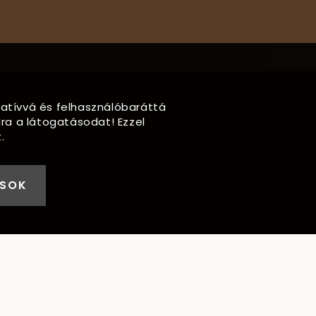
rmatívvá és felhasználóbaráttá
ra a látogatásodat! Ezzel
.
ÁSOK