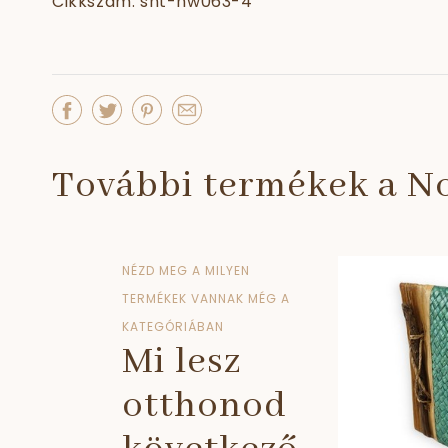
Cikkszám: snt-hw063-4
További termékek a No
NÉZD MEG A MILYEN
TERMÉKEK VANNAK MÉG A
KATEGÓRIÁBAN
Mi lesz
otthonod