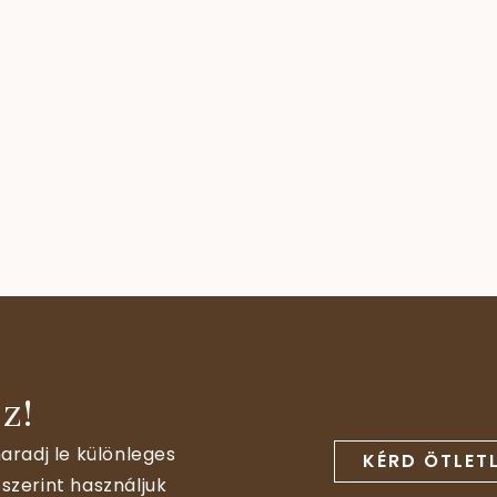
z!
aradj le különleges
KÉRD ÖTLET
szerint használjuk