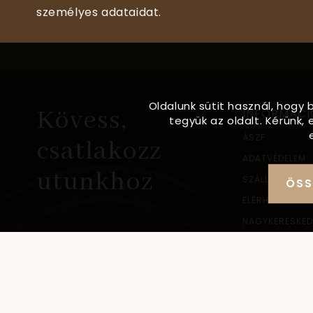
személyes adataidat.
Oldalunk sütit használ, hogy 
Kövess,
INFORMÁCI
tegyük az oldalt. Kérünk
ÁSZF
csatlakozz
ADATVÉDELEM
utunkhoz
SZÁLLÍTÁSI IN
ÖSS
ELÉRHETŐSÉG
NAGYKERESKED