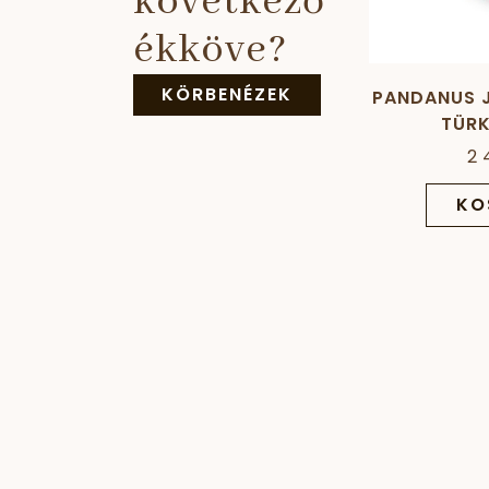
következő
ékköve?
KÖRBENÉZEK
PANDANUS J
TÜRK
2 
KO