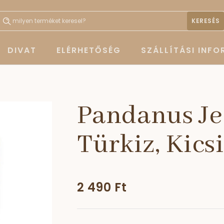
KERESÉS
DIVAT
ELÉRHETŐSÉG
SZÁLLÍTÁSI INF
Pandanus Jeg
Türkiz, Kics
2 490 Ft