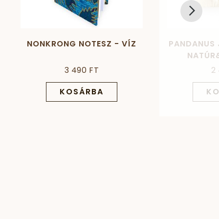
NONKRONG NOTESZ - VÍZ
PANDANUS 
NATÚR&
3 490 FT
2
KOSÁRBA
KO