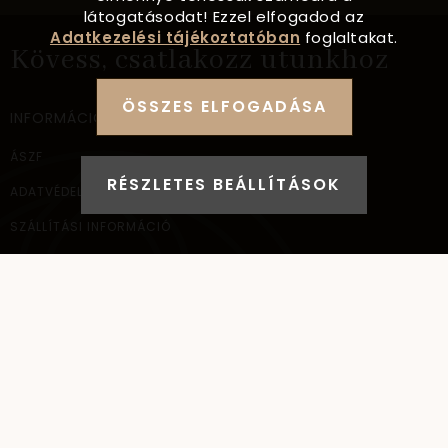
látogatásodat! Ezzel elfogadod az
Adatkezelési tájékoztatóban
foglaltakat.
Kövess, csatlakozz utunkhoz
ÖSSZES ELFOGADÁSA
INFORMÁCIÓ
ÁSZF
RÉSZLETES BEÁLLÍTÁSOK
ADATVÉDELEM
SZÁLLÍTÁSI INFORMÁCIÓ
ELÉRHETŐSÉG
NAGYKERESKEDELEM
ELÉRHETŐSÉG
AYANA Intl Kft.
1037
Budapest,
Bécsi út 267.