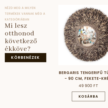
NÉZD MEG A MILYEN
TERMÉKEK VANNAK MÉG A
KATEGÓRIÁBAN
Mi lesz
otthonod
következő
ékköve?
KÖRBENÉZEK
BERGARIS TENGERIFŰ 
- 90 CM, FEKETE-KR
49 900 FT
KOSÁRBA