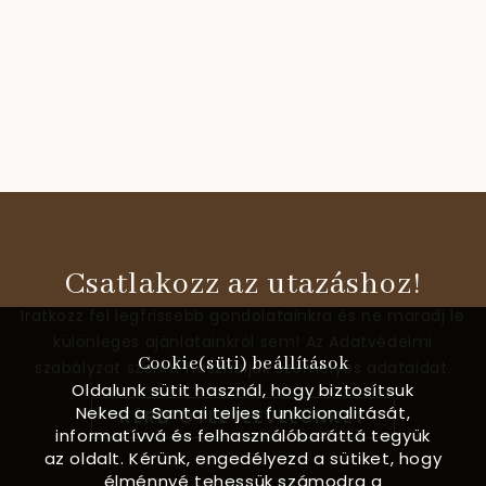
Csatlakozz az utazáshoz!
Iratkozz fel legfrissebb gondolatainkra és ne maradj le
különleges ajánlatainkról sem! Az Adatvédelmi
Cookie(süti) beállítások
szabályzat szerint használjuk személyes adataidat.
Oldalunk sütit használ, hogy biztosítsuk
Neked a Santai teljes funkcionalitását,
KÉRD ÖTLETLEVELÜNKET
informatívvá és felhasználóbaráttá tegyük
az oldalt. Kérünk, engedélyezd a sütiket, hogy
élménnyé tehessük számodra a