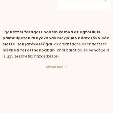
Egy
kézzel faragott bohém komód az egzotikus
pálmaligetek árnyékában megbúvó nádtetős villák
élettel teli játékosságát
és barátságos elrendezését
idézheti fel otthonodban
, ahol barátiad és vendégeid
is úgy érezhetik; hazaérkeztek.
bővebben