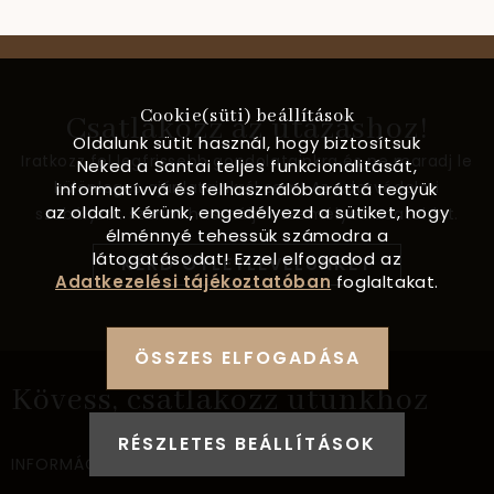
Cookie(süti) beállítások
Csatlakozz az utazáshoz!
Oldalunk sütit használ, hogy biztosítsuk
Iratkozz fel legfrissebb gondolatainkra és ne maradj le
Neked a Santai teljes funkcionalitását,
különleges ajánlatainkról sem! Az Adatvédelmi
informatívvá és felhasználóbaráttá tegyük
az oldalt. Kérünk, engedélyezd a sütiket, hogy
szabályzat szerint használjuk személyes adataidat.
élménnyé tehessük számodra a
látogatásodat! Ezzel elfogadod az
KÉRD ÖTLETLEVELÜNKET
Adatkezelési tájékoztatóban
foglaltakat.
ÖSSZES ELFOGADÁSA
Kövess, csatlakozz utunkhoz
RÉSZLETES BEÁLLÍTÁSOK
INFORMÁCIÓ