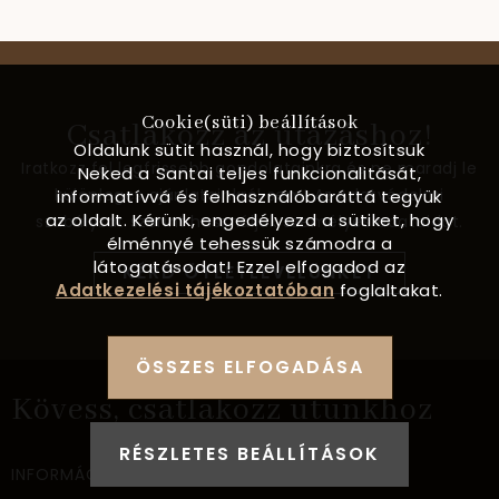
Cookie(süti) beállítások
Csatlakozz az utazáshoz!
Oldalunk sütit használ, hogy biztosítsuk
Iratkozz fel legfrissebb gondolatainkra és ne maradj le
Neked a Santai teljes funkcionalitását,
különleges ajánlatainkról sem! Az Adatvédelmi
informatívvá és felhasználóbaráttá tegyük
az oldalt. Kérünk, engedélyezd a sütiket, hogy
szabályzat szerint használjuk személyes adataidat.
élménnyé tehessük számodra a
látogatásodat! Ezzel elfogadod az
KÉRD ÖTLETLEVELÜNKET
Adatkezelési tájékoztatóban
foglaltakat.
ÖSSZES ELFOGADÁSA
Kövess, csatlakozz utunkhoz
RÉSZLETES BEÁLLÍTÁSOK
INFORMÁCIÓ