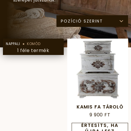
szerepet játszanak.
POZÍCIÓ SZERINT
NAPPALI
KOMÓD
1 féle termék
KAMIS FA TÁROLÓ
9 900 FT
ÉRTESÍTS, HA