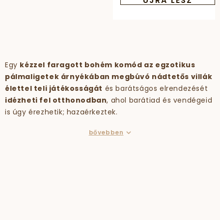
ÚJRA LESZ
Egy
kézzel faragott bohém komód az egzotikus
pálmaligetek árnyékában megbúvó nádtetős villák
élettel teli játékosságát
és barátságos elrendezését
idézheti fel otthonodban
, ahol barátiad és vendégeid
is úgy érezhetik; hazaérkeztek.
bővebben