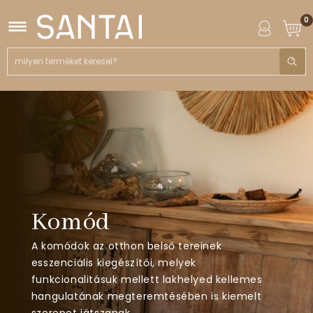
0
Komód
A komódok az otthon belső tereinek
esszenciális kiegészítői, melyek
funkcionalitásuk mellett lakhelyed kellemes
hangulatának megteremtésében is kiemelt