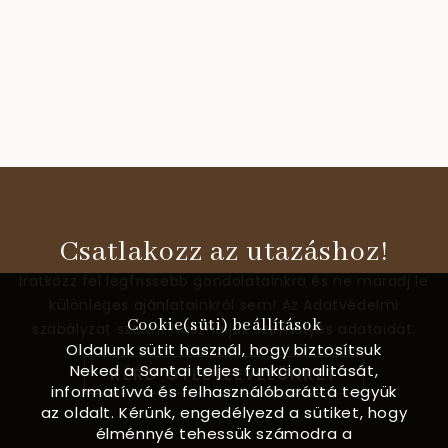
Csatlakozz az utazáshoz!
Iratkozz fel legfrissebb gondolatainkra és ne maradj le
különleges ajánlatainkról sem! Az Adatvédelmi
Cookie(süti) beállítások
szabályzat szerint használjuk személyes adataidat.
Oldalunk sütit használ, hogy biztosítsuk
Neked a Santai teljes funkcionalitását,
KÉRD ÖTLETLEVELÜNKET
informatívvá és felhasználóbaráttá tegyük
az oldalt. Kérünk, engedélyezd a sütiket, hogy
élménnyé tehessük számodra a