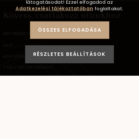
látogatásodat! Ezzel elfogadod az
Adatkezelési tájékoztatóban
foglaltakat.
Kövess, csatlakozz utunkhoz
ÖSSZES ELFOGADÁSA
INFORMÁCIÓ
ÁSZF
RÉSZLETES BEÁLLÍTÁSOK
ADATVÉDELEM
SZÁLLÍTÁSI INFORMÁCIÓ
ELÉRHETŐSÉG
NAGYKERESKEDELEM
ELÉRHETŐSÉG
AYANA Intl Kft.
1037
Budapest,
Bécsi út 267.
+36 (30) 093-9900