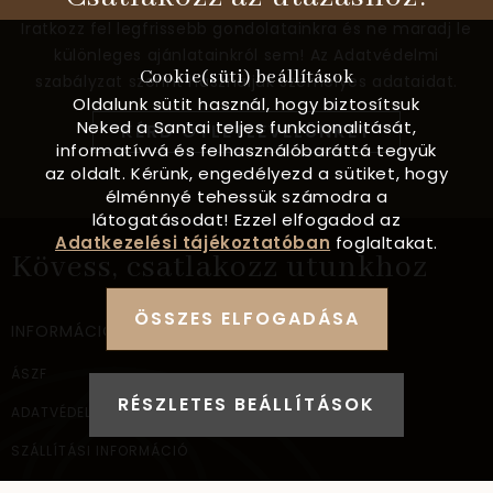
Iratkozz fel legfrissebb gondolatainkra és ne maradj le
különleges ajánlatainkról sem! Az Adatvédelmi
Cookie(süti) beállítások
szabályzat szerint használjuk személyes adataidat.
Oldalunk sütit használ, hogy biztosítsuk
Neked a Santai teljes funkcionalitását,
KÉRD ÖTLETLEVELÜNKET
informatívvá és felhasználóbaráttá tegyük
az oldalt. Kérünk, engedélyezd a sütiket, hogy
élménnyé tehessük számodra a
látogatásodat! Ezzel elfogadod az
Adatkezelési tájékoztatóban
foglaltakat.
Kövess, csatlakozz utunkhoz
ÖSSZES ELFOGADÁSA
INFORMÁCIÓ
ÁSZF
RÉSZLETES BEÁLLÍTÁSOK
ADATVÉDELEM
SZÁLLÍTÁSI INFORMÁCIÓ
ELÉRHETŐSÉG