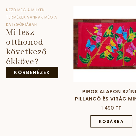
NÉZD MEG A MILYEN
TERMÉKEK VANNAK MÉG A
KATEGÓRIÁBAN
Mi lesz
otthonod
következő
ékköve?
KÖRBENÉZEK
PIROS ALAPON SZÍN
PILLANGÓ ÉS VIRÁG MI
PRÉMIUM SARONG
1 490 FT
KOSÁRBA