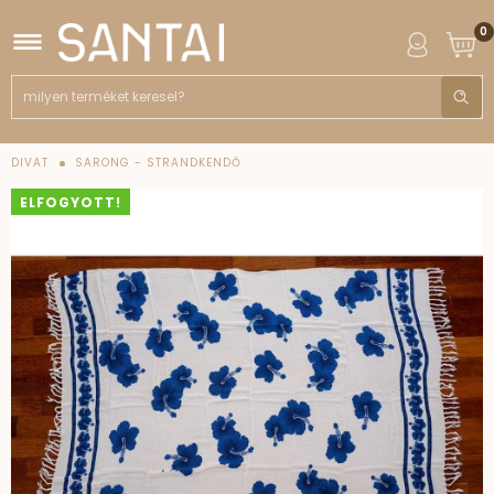
0
DIVAT
SARONG - STRANDKENDŐ
ELFOGYOTT!