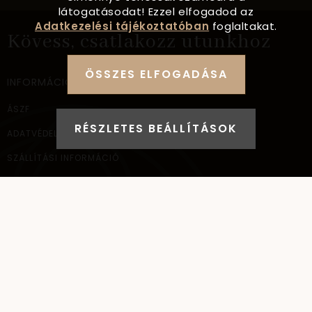
látogatásodat! Ezzel elfogadod az
Adatkezelési tájékoztatóban
foglaltakat.
Kövess, csatlakozz utunkhoz
ÖSSZES ELFOGADÁSA
INFORMÁCIÓ
ÁSZF
RÉSZLETES BEÁLLÍTÁSOK
ADATVÉDELEM
SZÁLLÍTÁSI INFORMÁCIÓ
ELÉRHETŐSÉG
NAGYKERESKEDELEM
ELÉRHETŐSÉG
AYANA Intl Kft.
1037
Budapest,
Bécsi út 267.