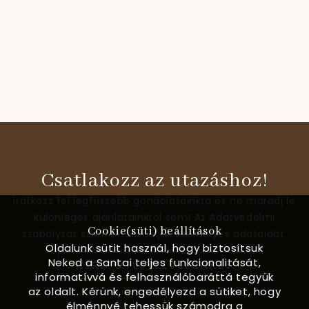
Csatlakozz az utazáshoz!
Iratkozz fel legfrissebb gondolatainkra és ne maradj le
különleges ajánlatainkról sem! Az Adatvédelmi
Cookie(süti) beállítások
szabályzat szerint használjuk személyes adataidat.
Oldalunk sütit használ, hogy biztosítsuk
Neked a Santai teljes funkcionalitását,
KÉRD ÖTLETLEVELÜNKET
informatívvá és felhasználóbaráttá tegyük
az oldalt. Kérünk, engedélyezd a sütiket, hogy
élménnyé tehessük számodra a