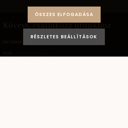
ÖSSZES ELFOGADÁSA
Kövess, csatlakozz utunkhoz
RÉSZLETES BEÁLLÍTÁSOK
INFORMÁCIÓ
ÁSZF
ADATVÉDELEM
SZÁLLÍTÁSI INFORMÁCIÓ
ELÉRHETŐSÉG
NAGYKERESKEDELEM
ELÉRHETŐSÉG
AYANA Intl Kft.
1037
Budapest,
Bécsi út 267.
Típus