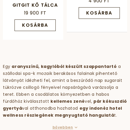
4 900 FT
GITGIT KŐ TÁLCA
19 900 FT
KOSÁRBA
KOSÁRBA
Egy
aranyszínű, kagylóból készült szappantartó
a
szállodai spa-k mozaik berakásos falainak pihentető
látványát idézheti fel, amint a beszűrődő nap sugarait
tükrözve csillogó fényeivel napsárágává varázsolja a
teret. Ebben a csodálatos környezetben a habos
fürdőhöz kiválasztott
kellemes zené
vel,
pár kókuszdió
gyertyá
val otthonodba hozhatod
egy indonéz hotel
wellness részlegének megnyugtató hangulatá
t.
bővebben