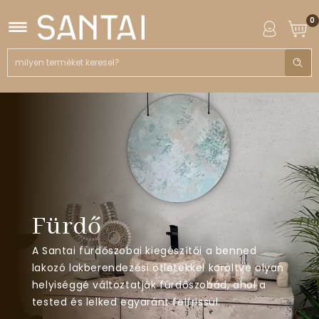
0
Fürdő
A Santai fürdőszobai kiegészítői a benned
lakozó lakberendezési ötletekkel karöltve olyan
helyiséggé változtatják fürdőszobád, ahol a
tested és lelked egyaránt felfrissül.