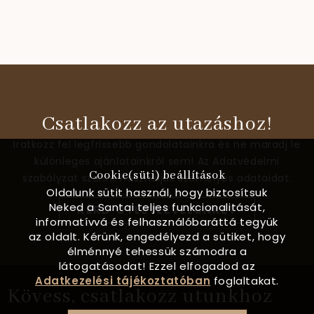
Csatlakozz az utazáshoz!
Iratkozz fel legfrissebb gondolatainkra és ne maradj le
különleges ajánlatainkról sem! Az Adatvédelmi
Cookie(süti) beállítások
szabályzat szerint használjuk személyes adataidat.
Oldalunk sütit használ, hogy biztosítsuk
Neked a Santai teljes funkcionalitását,
KÉRD ÖTLETLEVELÜNKET
informatívvá és felhasználóbaráttá tegyük
az oldalt. Kérünk, engedélyezd a sütiket, hogy
élménnyé tehessük számodra a
látogatásodat! Ezzel elfogadod az
Adatkezelési tájékoztatóban
foglaltakat.
Kövess, csatlakozz utunkhoz