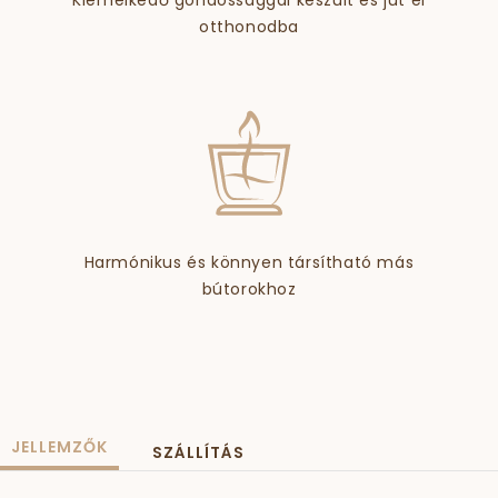
Kiemelkedő gondossággal készült és jut el
otthonodba
Harmónikus és könnyen társítható más
bútorokhoz
JELLEMZŐK
SZÁLLÍTÁS