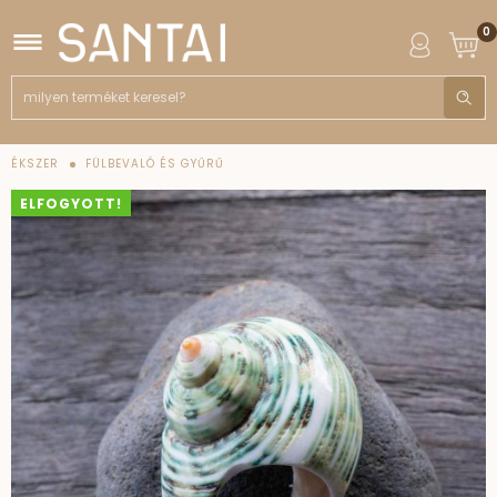
0
ÉKSZER
FÜLBEVALÓ ÉS GYŰRŰ
ELFOGYOTT!