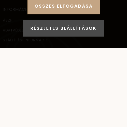
ÖSSZES ELFOGADÁSA
INFORMÁCIÓ
ÁSZF
RÉSZLETES BEÁLLÍTÁSOK
ADATVÉDELEM
SZÁLLÍTÁSI INFORMÁCIÓ
ELÉRHETŐSÉG
NAGYKERESKEDELEM
ELÉRHETŐSÉG
AYANA Intl Kft.
1037
Budapest,
Bécsi út 267.
+36 (30) 093-9900
info@santai.hu
santai