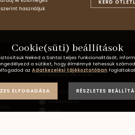
aradj le különleges
KÉRD ÖTLET
szerint használjuk
Cookie(süti) beállítások
biztosítsuk Neked a Santai teljes funkcionalitását, info
Ó
ELÉRHETŐSÉG
, engedélyezd a sütiket, hogy élménnyé tehessük számod
AYANA Intl Kft.
elfogadod az
Adatkezelési tájékoztatóban
foglaltakat
1037
Budapest,
Bécsi út 267.
FORMÁCIÓ
ZES ELFOGADÁSA
RÉSZLETES BEÁLLÍT
+36 (30) 093-9900
info@santai.hu
ELEM
santai