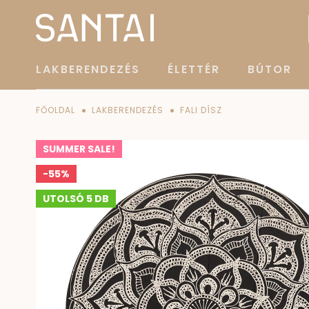
LAKBERENDEZÉS
ÉLETTÉR
BÚTOR
FŐOLDAL
LAKBERENDEZÉS
FALI DÍSZ
SUMMER SALE!
-55%
UTOLSÓ 5 DB