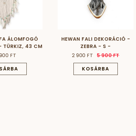
TFA ÁLOMFOGÓ
HEWAN FALI DEKORÁCIÓ -
- TÜRKIZ, 43 CM
ZEBRA - S -
FEKETE/FEHÉR/SZÜRKE
 900 FT
2 900 FT
5 900 FT
SÁRBA
KOSÁRBA