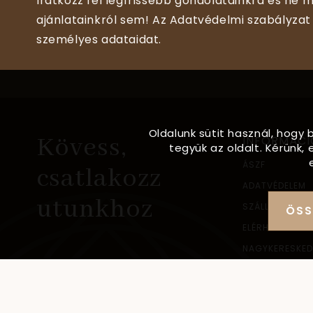
Iratkozz fel legfrissebb gondolatainkra és ne m
ajánlatainkról sem! Az Adatvédelmi szabályzat 
személyes adataidat.
Oldalunk sütit használ, hogy 
Kövess,
INFORMÁCI
tegyük az oldalt. Kérünk
ÁSZF
csatlakozz
ADATVÉDELEM
utunkhoz
SZÁLLÍTÁSI IN
ÖSS
ELÉRHETŐSÉG
NAGYKERESKED