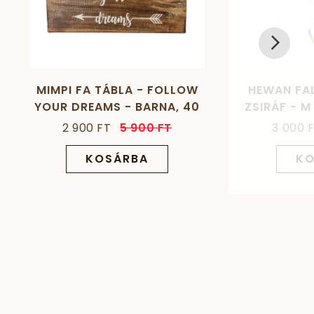
MIMPI FA TÁBLA - FOLLOW
HEWAN FAL
YOUR DREAMS - BARNA, 40
ZSIRÁF - M
CM X 20 CM
2 900 FT
5 900 FT
3 000 
KOSÁRBA
KO