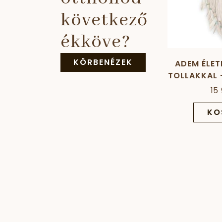
következő
ékköve?
KÖRBENÉZEK
ADEM ÉLE
TOLLAKKAL 
15
KO