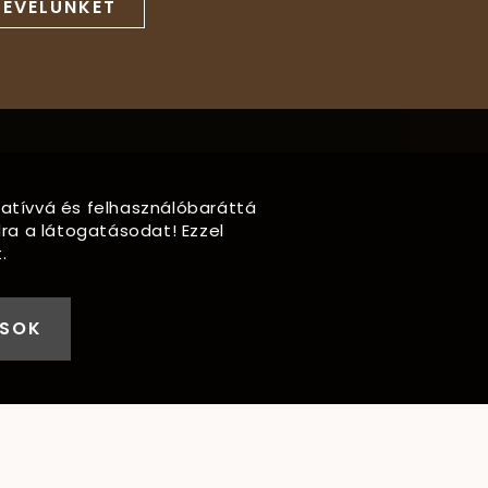
LEVELÜNKET
rmatívvá és felhasználóbaráttá
ra a látogatásodat! Ezzel
.
ÁSOK