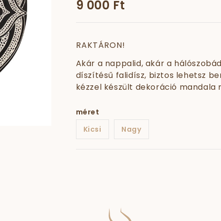
9 000 Ft
RAKTÁRON!
Akár a nappalid, akár a hálószobád
díszítésű falidísz, biztos lehetsz 
kézzel készült dekoráció mandala m
méret
Kicsi
Nagy