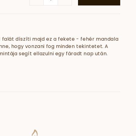
 falát díszíti majd ez a fekete - fehér mandala
benne, hogy vonzani fog minden tekintetet. A
intája segít ellazulni egy fáradt nap után.