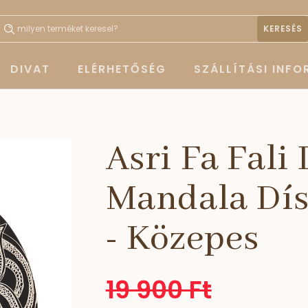
KERESÉS
DIVAT
ELÉRHETŐSÉG
SZÁLLÍTÁSI INF
Asri Fa Fali
Mandala Dísz
- Közepes
19 900 Ft