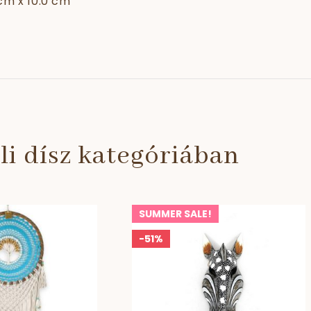
cm x 10.0 cm
li dísz kategóriában
SUMMER SALE!
-51%