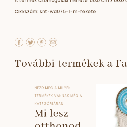
A termék csomagolási mérete: 60.0 cm x 60.0 
Cikkszám: snt-wd075-1-m-fekete
További termékek a Fa
NÉZD MEG A MILYEN
TERMÉKEK VANNAK MÉG A
KATEGÓRIÁBAN
Mi lesz
otthonod