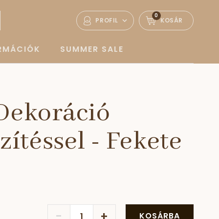
0
PROFIL
KOSÁR
ORMÁCIÓK
SUMMER SALE
 Dekoráció
ítéssel - Fekete
-
+
KOSÁRBA