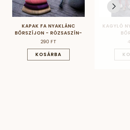
KAPAK FA NYAKLÁNC
KAGYLÓ N
BŐRSZÍJON - RÓZSASZÍN-
BŐ
LILA-KRÉM
290 FT
KOSÁRBA
KO