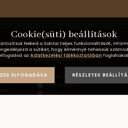
Cookie(süti) beállítások
biztosítsuk Neked a Santai teljes funkcionalitását, info
Ó
ELÉRHETŐSÉG
, engedélyezd a sütiket, hogy élménnyé tehessük számod
AYANA Intl Kft.
elfogadod az
Adatkezelési tájékoztatóban
foglaltakat
1037
Budapest,
Bécsi út 267.
FORMÁCIÓ
ZES ELFOGADÁSA
RÉSZLETES BEÁLLÍT
+36 (30) 093-9900
info@santai.hu
ELEM
santai