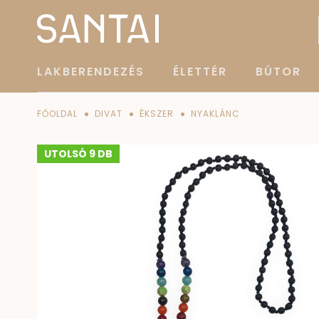
LAKBERENDEZÉS
ÉLETTÉR
BÚTOR
FŐOLDAL
DIVAT
ÉKSZER
NYAKLÁNC
UTOLSÓ 9 DB