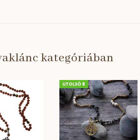
yaklánc kategóriában
UTOLSÓ 8