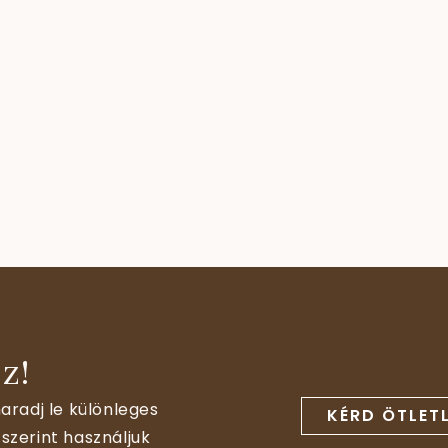
z!
aradj le különleges
KÉRD ÖTLET
szerint használjuk