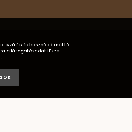
rmatívvá és felhasználóbaráttá
ra a látogatásodat! Ezzel
.
ÁSOK