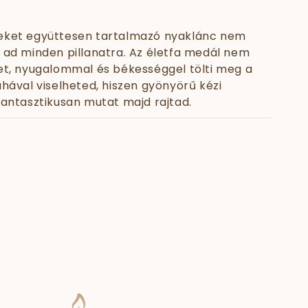
veket együttesen tartalmazó nyaklánc nem
 ad minden pillanatra. Az életfa medál nem
tet, nyugalommal és békességgel tölti meg a
uhával viselheted, hiszen gyönyörű kézi
ntasztikusan mutat majd rajtad.