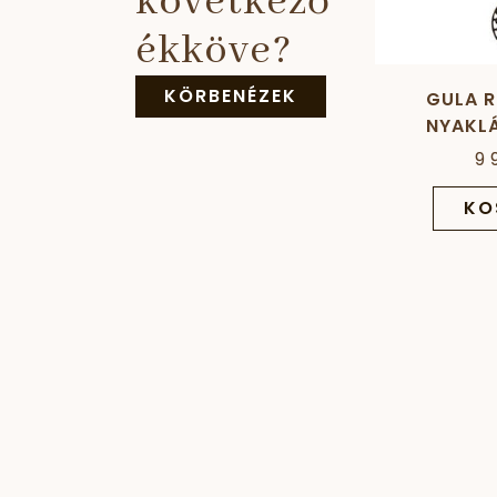
következő
ékköve?
KÖRBENÉZEK
GULA 
NYAKLÁ
ME
9 
KO