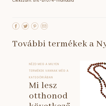
Cikkszám: snt-br074-mandala
További termékek a N
NÉZD MEG A MILYEN
TERMÉKEK VANNAK MÉG A
KATEGÓRIÁBAN
Mi lesz
otthonod