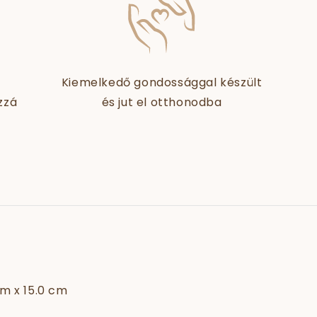
Kiemelkedő gondossággal készült
zzá
és jut el otthonodba
m x 15.0 cm