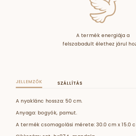
A termék energiája a
felszabadult élethez járul ho
JELLEMZŐK
SZÁLLÍTÁS
A nyaklánc hossza: 50 cm.
Anyaga: bogyók, pamut.
A termék csomagolási mérete: 30.0 cm x 15.0 c