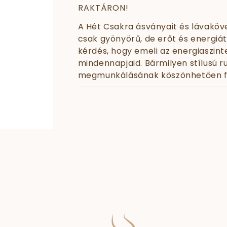
RAKTÁRON!
A Hét Csakra ásványait és lávakö
csak gyönyörű, de erőt és energiát
kérdés, hogy emeli az energiaszin
mindennapjaid. Bármilyen stílusú r
megmunkálásának köszönhetően fa