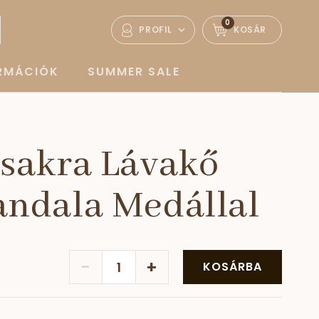
0
PROFIL
KOSÁR
ORMÁCIÓK
SUMMER SALE
sakra Lávakő
ndala Medállal
-
+
KOSÁRBA