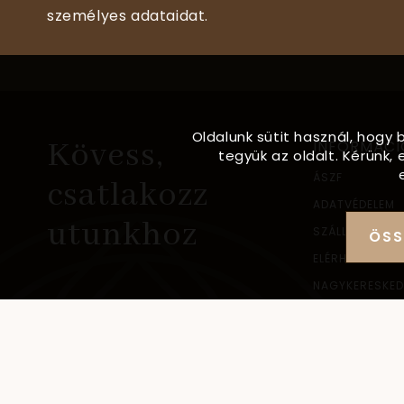
személyes adataidat.
Oldalunk sütit használ, hogy 
Kövess,
INFORMÁCI
tegyük az oldalt. Kérünk
ÁSZF
csatlakozz
ADATVÉDELEM
utunkhoz
SZÁLLÍTÁSI IN
ÖSS
ELÉRHETŐSÉG
NAGYKERESKED