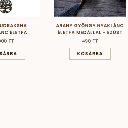
RUDRAKSHA
ARANY GYÖNGY NYAKLÁNC
NC ÉLETFA
ÉLETFA MEDÁLLAL - EZÜST
DÁLLAL
900 FT
490 FT
SÁRBA
KOSÁRBA